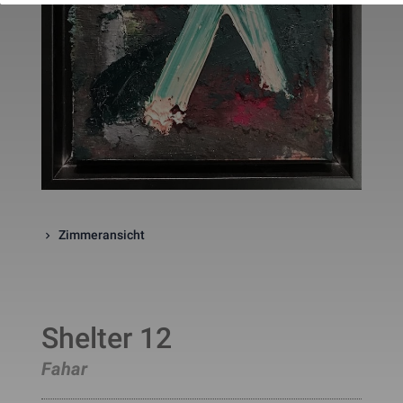
website. The cookie is a session
cookies and is deleted when all 
the browser windows are closed
This cookie is used by Google 
_gcl_au
Statistik
2 Monate
Analytics to understand user 
interaction with the website.
This cookie is installed by Googl
Analytics. The cookie is used to 
calculate visitor, session, 
campaign data and keep track of
_ga
Statistik
2 Jahre
site usage for the site's analytic
report. The cookies store 
information anonymously and 
assign a randomly generated 
number to identify unique visito
Zimmeransicht
This cookie is installed by Googl
Analytics. The cookie is used to 
store information of how visitors
use a website and helps in 
creating an analytics report of h
_gid
Statistik
1 Tag
the wbsite is doing. The data 
collected including the number 
Shelter 12
visitors, the source where they 
have come from, and the pages 
Fahar
viisted in an anonymous form.
This is a pattern type cookie set
by Google Analytics, where the 