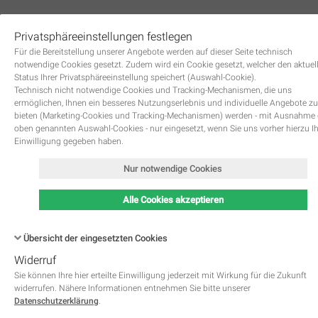
Privatsphäreeinstellungen festlegen
0
Für die Bereitstellung unserer Angebote werden auf dieser Seite technisch
notwendige Cookies gesetzt. Zudem wird ein Cookie gesetzt, welcher den aktuel
Status Ihrer Privatsphäreeinstellung speichert (Auswahl-Cookie).
Technisch nicht notwendige Cookies und Tracking-Mechanismen, die uns
ermöglichen, Ihnen ein besseres Nutzungserlebnis und individuelle Angebote zu
bieten (Marketing-Cookies und Tracking-Mechanismen) werden - mit Ausnahme
oben genannten Auswahl-Cookies - nur eingesetzt, wenn Sie uns vorher hierzu I
Zurück
Einwilligung gegeben haben.
Nur notwendige Cookies
Alle Cookies akzeptieren
Übersicht der eingesetzten Cookies
Widerruf
Name
Kategorie
Speicherdauer
Beschreibung
This cookie is native to PHP 
Sie können Ihre hier erteilte Einwilligung jederzeit mit Wirkung für die Zukunft
applications. The cookie is used 
widerrufen. Nähere Informationen entnehmen Sie bitte unserer
store and identify a users' uniqu
Datenschutzerklärung
.
session ID for the purpose of 
PHPSESSID
Notwendig
managing user session on the 