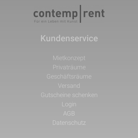
Kundenservice
Navigation
Mietkonzept
überspringen
Privaträume
Geschäftsräume
Versand
Gutscheine schenken
Login
AGB
Datenschutz