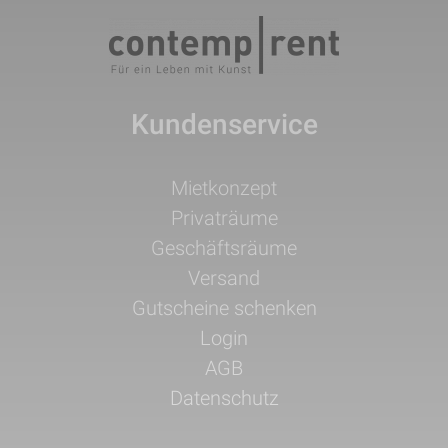
Kundenservice
Navigation
Mietkonzept
überspringen
Privaträume
Geschäftsräume
Versand
Gutscheine schenken
Login
AGB
Datenschutz