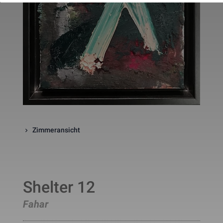
website. The cookie is a session
cookies and is deleted when all 
the browser windows are closed
This cookie is used by Google 
_gcl_au
Statistik
2 Monate
Analytics to understand user 
interaction with the website.
This cookie is installed by Googl
Analytics. The cookie is used to 
calculate visitor, session, 
campaign data and keep track of
_ga
Statistik
2 Jahre
site usage for the site's analytic
report. The cookies store 
information anonymously and 
assign a randomly generated 
number to identify unique visito
Zimmeransicht
This cookie is installed by Googl
Analytics. The cookie is used to 
store information of how visitors
use a website and helps in 
creating an analytics report of h
_gid
Statistik
1 Tag
the wbsite is doing. The data 
collected including the number 
Shelter 12
visitors, the source where they 
have come from, and the pages 
Fahar
viisted in an anonymous form.
This is a pattern type cookie set
by Google Analytics, where the 