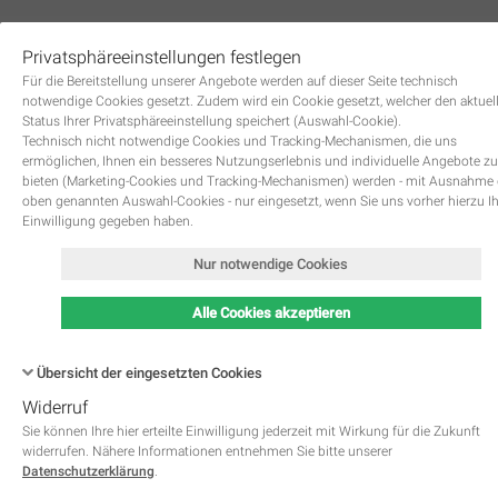
Privatsphäreeinstellungen festlegen
0
Für die Bereitstellung unserer Angebote werden auf dieser Seite technisch
notwendige Cookies gesetzt. Zudem wird ein Cookie gesetzt, welcher den aktuel
Status Ihrer Privatsphäreeinstellung speichert (Auswahl-Cookie).
Technisch nicht notwendige Cookies und Tracking-Mechanismen, die uns
ermöglichen, Ihnen ein besseres Nutzungserlebnis und individuelle Angebote zu
bieten (Marketing-Cookies und Tracking-Mechanismen) werden - mit Ausnahme
oben genannten Auswahl-Cookies - nur eingesetzt, wenn Sie uns vorher hierzu I
Zurück
Einwilligung gegeben haben.
Nur notwendige Cookies
Alle Cookies akzeptieren
Übersicht der eingesetzten Cookies
Widerruf
Name
Kategorie
Speicherdauer
Beschreibung
This cookie is native to PHP 
Sie können Ihre hier erteilte Einwilligung jederzeit mit Wirkung für die Zukunft
applications. The cookie is used 
widerrufen. Nähere Informationen entnehmen Sie bitte unserer
store and identify a users' uniqu
Datenschutzerklärung
.
session ID for the purpose of 
PHPSESSID
Notwendig
managing user session on the 