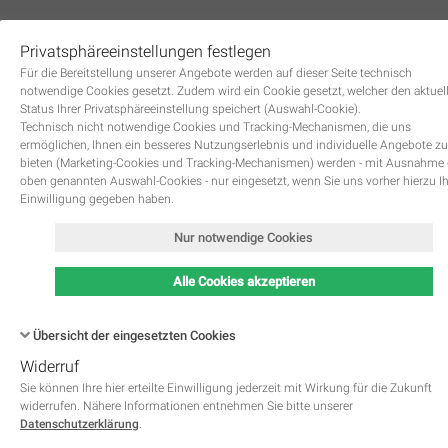
Privatsphäreeinstellungen festlegen
0
Für die Bereitstellung unserer Angebote werden auf dieser Seite technisch
notwendige Cookies gesetzt. Zudem wird ein Cookie gesetzt, welcher den aktuel
Status Ihrer Privatsphäreeinstellung speichert (Auswahl-Cookie).
Technisch nicht notwendige Cookies und Tracking-Mechanismen, die uns
ermöglichen, Ihnen ein besseres Nutzungserlebnis und individuelle Angebote zu
bieten (Marketing-Cookies und Tracking-Mechanismen) werden - mit Ausnahme
oben genannten Auswahl-Cookies - nur eingesetzt, wenn Sie uns vorher hierzu I
Zurück
Einwilligung gegeben haben.
Nur notwendige Cookies
Alle Cookies akzeptieren
Übersicht der eingesetzten Cookies
Widerruf
Name
Kategorie
Speicherdauer
Beschreibung
This cookie is native to PHP 
Sie können Ihre hier erteilte Einwilligung jederzeit mit Wirkung für die Zukunft
applications. The cookie is used 
widerrufen. Nähere Informationen entnehmen Sie bitte unserer
store and identify a users' uniqu
Datenschutzerklärung
.
session ID for the purpose of 
PHPSESSID
Notwendig
managing user session on the 