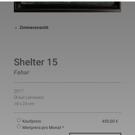
website. The cookie is a session
cookies and is deleted when all 
the browser windows are closed
This cookie is used by Google 
_gcl_au
Statistik
2 Monate
Analytics to understand user 
Zimmeransicht
interaction with the website.
This cookie is installed by Googl
Analytics. The cookie is used to 
calculate visitor, session, 
campaign data and keep track of
_ga
Statistik
2 Jahre
site usage for the site's analytic
Shelter 15
report. The cookies store 
information anonymously and 
assign a randomly generated 
Fahar
number to identify unique visito
This cookie is installed by Googl
Analytics. The cookie is used to 
store information of how visitors
2017
use a website and helps in 
Öl auf Leinwand
creating an analytics report of h
_gid
Statistik
1 Tag
18 x 24 cm
the wbsite is doing. The data 
collected including the number 
visitors, the source where they 
have come from, and the pages 
Kaufpreis
450,00
€
viisted in an anonymous form.
Mietpreis pro Monat *
This is a pattern type cookie set
by Google Analytics, where the 