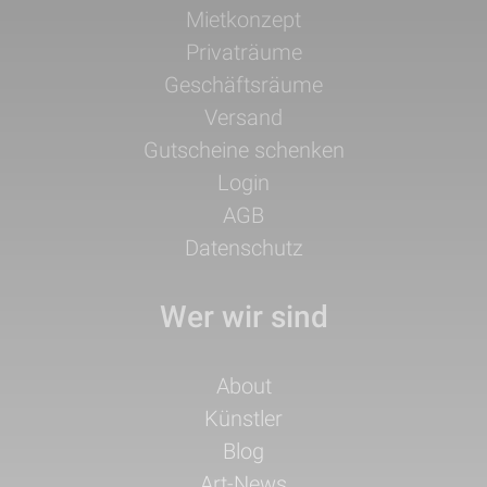
Navigation
Mietkonzept
überspringen
Privaträume
Geschäftsräume
Versand
Gutscheine schenken
Login
AGB
Datenschutz
Wer wir sind
Navigation
About
überspringen
Künstler
Blog
Art-News