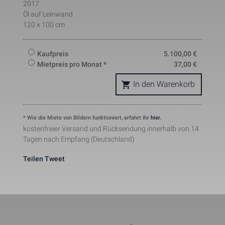
2017
pattern element on the name 
Öl auf Leinwand
contains the unique identity 
number of the account or websit
120 x 100 cm
_gat_UA-121824291-1
Notwendig
1 Minute
it relates to. It appears to be a 
variation of the _gat cookie whic
is used to limit the amount of da
Kaufpreis
5.100,00
€
recorded by Google on high traffi
volume websites.
Mietpreis pro Monat *
37,00
€
This cookie is set by Facebook t
deliver advertisement when they
In den Warenkorb
are on Facebook or a digital 
_fbp
Marketing
2 Monate
platform powered by Facebook 
advertising after visiting this 
website.
* Wie die Miete von Bildern funktioniert, erfahrt Ihr
hier.
The cookie is set by Facebook to
kostenfreier Versand und Rücksendung innerhalb von 14
show relevant advertisments to 
the users and measure and 
Tagen nach Empfang (Deutschland)
improve the advertisements. The
fr
Marketing
2 Monate
cookie also tracks the behavior o
Teilen
Tweet
the user across the web on sites
that have Facebook pixel or 
Facebook social plugin.