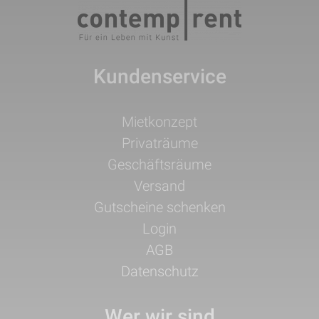
Kundenservice
Navigation
Mietkonzept
überspringen
Privaträume
Geschäftsräume
Versand
Gutscheine schenken
Login
AGB
Datenschutz
Wer wir sind