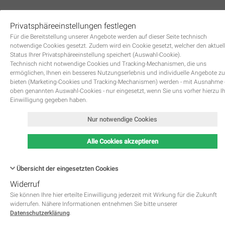
Privatsphäreeinstellungen festlegen
0
Für die Bereitstellung unserer Angebote werden auf dieser Seite technisch
notwendige Cookies gesetzt. Zudem wird ein Cookie gesetzt, welcher den aktuel
Status Ihrer Privatsphäreeinstellung speichert (Auswahl-Cookie).
Technisch nicht notwendige Cookies und Tracking-Mechanismen, die uns
ermöglichen, Ihnen ein besseres Nutzungserlebnis und individuelle Angebote zu
bieten (Marketing-Cookies und Tracking-Mechanismen) werden - mit Ausnahme
oben genannten Auswahl-Cookies - nur eingesetzt, wenn Sie uns vorher hierzu I
Zurück
Einwilligung gegeben haben.
Nur notwendige Cookies
Alle Cookies akzeptieren
Übersicht der eingesetzten Cookies
Widerruf
Name
Kategorie
Speicherdauer
Beschreibung
This cookie is native to PHP 
Sie können Ihre hier erteilte Einwilligung jederzeit mit Wirkung für die Zukunft
applications. The cookie is used 
widerrufen. Nähere Informationen entnehmen Sie bitte unserer
store and identify a users' uniqu
Datenschutzerklärung
.
session ID for the purpose of 
PHPSESSID
Notwendig
managing user session on the 