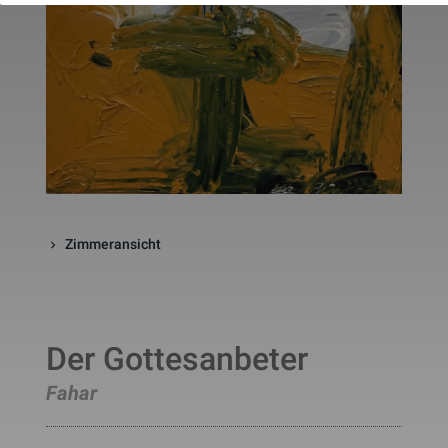
website. The cookie is a session
cookies and is deleted when all 
the browser windows are closed
This cookie is used by Google 
_gcl_au
Statistik
2 Monate
Analytics to understand user 
interaction with the website.
This cookie is installed by Googl
Analytics. The cookie is used to 
calculate visitor, session, 
campaign data and keep track of
_ga
Statistik
2 Jahre
site usage for the site's analytic
report. The cookies store 
information anonymously and 
assign a randomly generated 
Zimmeransicht
number to identify unique visito
This cookie is installed by Googl
Analytics. The cookie is used to 
store information of how visitors
use a website and helps in 
creating an analytics report of h
_gid
Statistik
1 Tag
the wbsite is doing. The data 
Der Gottesanbeter
collected including the number 
visitors, the source where they 
Fahar
have come from, and the pages 
viisted in an anonymous form.
This is a pattern type cookie set
by Google Analytics, where the 