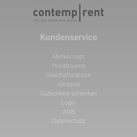
Kundenservice
Navigation
Mietkonzept
überspringen
Privaträume
Geschäftsräume
Versand
Gutscheine schenken
Login
AGB
Datenschutz