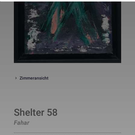
website. The cookie is a session
cookies and is deleted when all 
the browser windows are closed
This cookie is used by Google 
_gcl_au
Statistik
2 Monate
Analytics to understand user 
interaction with the website.
This cookie is installed by Googl
Analytics. The cookie is used to 
calculate visitor, session, 
campaign data and keep track of
_ga
Statistik
2 Jahre
site usage for the site's analytic
report. The cookies store 
information anonymously and 
assign a randomly generated 
number to identify unique visito
Zimmeransicht
This cookie is installed by Googl
Analytics. The cookie is used to 
store information of how visitors
use a website and helps in 
creating an analytics report of h
_gid
Statistik
1 Tag
the wbsite is doing. The data 
collected including the number 
Shelter 58
visitors, the source where they 
have come from, and the pages 
Fahar
viisted in an anonymous form.
This is a pattern type cookie set
by Google Analytics, where the 