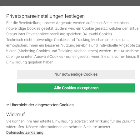
Privatsphäreeinstellungen festlegen
0
Für die Bereitstellung unserer Angebote werden auf dieser Seite technisch
notwendige Cookies gesetzt. Zudem wird ein Cookie gesetzt, welcher den aktuel
Status Ihrer Privatsphäreeinstellung speichert (Auswahl-Cookie).
Technisch nicht notwendige Cookies und Tracking-Mechanismen, die uns
ermöglichen, Ihnen ein besseres Nutzungserlebnis und individuelle Angebote zu
bieten (Marketing-Cookies und Tracking-Mechanismen) werden - mit Ausnahme
oben genannten Auswahl-Cookies - nur eingesetzt, wenn Sie uns vorher hierzu I
Zurück
Einwilligung gegeben haben.
Nur notwendige Cookies
Alle Cookies akzeptieren
Übersicht der eingesetzten Cookies
Widerruf
Name
Kategorie
Speicherdauer
Beschreibung
This cookie is native to PHP 
Sie können Ihre hier erteilte Einwilligung jederzeit mit Wirkung für die Zukunft
applications. The cookie is used 
widerrufen. Nähere Informationen entnehmen Sie bitte unserer
store and identify a users' uniqu
Datenschutzerklärung
.
session ID for the purpose of 
PHPSESSID
Notwendig
managing user session on the 