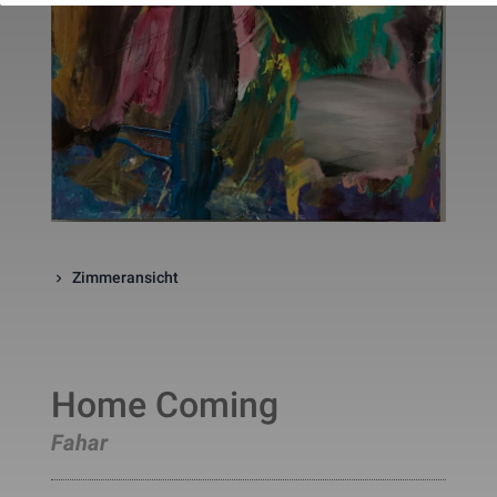
website. The cookie is a session
cookies and is deleted when all 
the browser windows are closed
This cookie is used by Google 
_gcl_au
Statistik
2 Monate
Analytics to understand user 
interaction with the website.
This cookie is installed by Googl
Analytics. The cookie is used to 
calculate visitor, session, 
campaign data and keep track of
_ga
Statistik
2 Jahre
site usage for the site's analytic
report. The cookies store 
information anonymously and 
assign a randomly generated 
number to identify unique visito
Zimmeransicht
This cookie is installed by Googl
Analytics. The cookie is used to 
store information of how visitors
use a website and helps in 
creating an analytics report of h
_gid
Statistik
1 Tag
the wbsite is doing. The data 
Home Coming
collected including the number 
visitors, the source where they 
have come from, and the pages 
Fahar
viisted in an anonymous form.
This is a pattern type cookie set
by Google Analytics, where the 