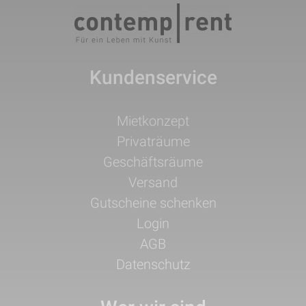
Kundenservice
Navigation
Mietkonzept
überspringen
Privaträume
Geschäftsräume
Versand
Gutscheine schenken
Login
AGB
Datenschutz