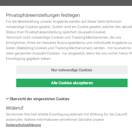
Privatsphäreeinstellungen festlegen
0
Für die Bereitstellung unserer Angebote werden auf dieser Seite technisch
notwendige Cookies gesetzt. Zudem wird ein Cookie gesetzt, welcher den aktuel
Status Ihrer Privatsphäreeinstellung speichert (Auswahl-Cookie).
Technisch nicht notwendige Cookies und Tracking-Mechanismen, die uns
ermöglichen, Ihnen ein besseres Nutzungserlebnis und individuelle Angebote zu
bieten (Marketing-Cookies und Tracking-Mechanismen) werden - mit Ausnahme
oben genannten Auswahl-Cookies - nur eingesetzt, wenn Sie uns vorher hierzu I
Zurück
Einwilligung gegeben haben.
Nur notwendige Cookies
Alle Cookies akzeptieren
Übersicht der eingesetzten Cookies
Widerruf
Name
Kategorie
Speicherdauer
Beschreibung
This cookie is native to PHP 
Sie können Ihre hier erteilte Einwilligung jederzeit mit Wirkung für die Zukunft
applications. The cookie is used 
widerrufen. Nähere Informationen entnehmen Sie bitte unserer
store and identify a users' uniqu
Datenschutzerklärung
.
session ID for the purpose of 
PHPSESSID
Notwendig
managing user session on the 