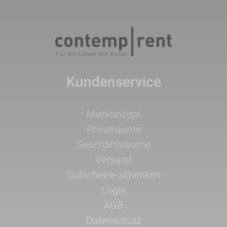
Kundenservice
Navigation
Mietkonzept
überspringen
Privaträume
Geschäftsräume
Versand
Gutscheine schenken
Login
AGB
Datenschutz