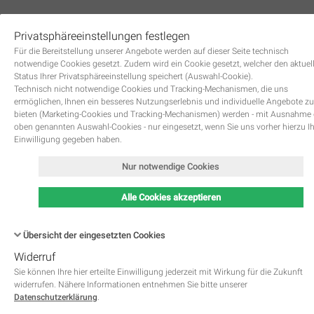
Privatsphäreeinstellungen festlegen
0
Für die Bereitstellung unserer Angebote werden auf dieser Seite technisch
notwendige Cookies gesetzt. Zudem wird ein Cookie gesetzt, welcher den aktuel
Status Ihrer Privatsphäreeinstellung speichert (Auswahl-Cookie).
Technisch nicht notwendige Cookies und Tracking-Mechanismen, die uns
ermöglichen, Ihnen ein besseres Nutzungserlebnis und individuelle Angebote zu
bieten (Marketing-Cookies und Tracking-Mechanismen) werden - mit Ausnahme
oben genannten Auswahl-Cookies - nur eingesetzt, wenn Sie uns vorher hierzu I
Zurück
Einwilligung gegeben haben.
Nur notwendige Cookies
Alle Cookies akzeptieren
Übersicht der eingesetzten Cookies
Widerruf
Name
Kategorie
Speicherdauer
Beschreibung
This cookie is native to PHP 
Sie können Ihre hier erteilte Einwilligung jederzeit mit Wirkung für die Zukunft
applications. The cookie is used 
widerrufen. Nähere Informationen entnehmen Sie bitte unserer
store and identify a users' uniqu
Datenschutzerklärung
.
session ID for the purpose of 
PHPSESSID
Notwendig
managing user session on the 