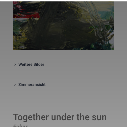
website. The cookie is a session
cookies and is deleted when all 
the browser windows are closed
This cookie is used by Google 
_gcl_au
Statistik
2 Monate
Analytics to understand user 
interaction with the website.
This cookie is installed by Googl
Analytics. The cookie is used to 
calculate visitor, session, 
campaign data and keep track of
_ga
Statistik
2 Jahre
site usage for the site's analytic
report. The cookies store 
information anonymously and 
Weitere Bilder
assign a randomly generated 
number to identify unique visito
This cookie is installed by Googl
Analytics. The cookie is used to 
store information of how visitors
Zimmeransicht
use a website and helps in 
creating an analytics report of h
_gid
Statistik
1 Tag
the wbsite is doing. The data 
collected including the number 
visitors, the source where they 
have come from, and the pages 
Together under the sun
viisted in an anonymous form.
This is a pattern type cookie set
Fahar
by Google Analytics, where the 