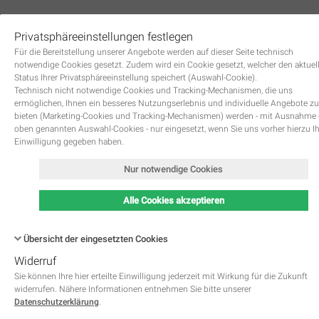
Privatsphäreeinstellungen festlegen
0
Für die Bereitstellung unserer Angebote werden auf dieser Seite technisch
notwendige Cookies gesetzt. Zudem wird ein Cookie gesetzt, welcher den aktuel
Status Ihrer Privatsphäreeinstellung speichert (Auswahl-Cookie).
Technisch nicht notwendige Cookies und Tracking-Mechanismen, die uns
ermöglichen, Ihnen ein besseres Nutzungserlebnis und individuelle Angebote zu
bieten (Marketing-Cookies und Tracking-Mechanismen) werden - mit Ausnahme
oben genannten Auswahl-Cookies - nur eingesetzt, wenn Sie uns vorher hierzu I
Zurück
Einwilligung gegeben haben.
Nur notwendige Cookies
Alle Cookies akzeptieren
Übersicht der eingesetzten Cookies
Widerruf
Name
Kategorie
Speicherdauer
Beschreibung
This cookie is native to PHP 
Sie können Ihre hier erteilte Einwilligung jederzeit mit Wirkung für die Zukunft
applications. The cookie is used 
widerrufen. Nähere Informationen entnehmen Sie bitte unserer
store and identify a users' uniqu
Datenschutzerklärung
.
session ID for the purpose of 
PHPSESSID
Notwendig
managing user session on the 