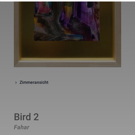
website. The cookie is a session
cookies and is deleted when all 
the browser windows are closed
This cookie is used by Google 
_gcl_au
Statistik
2 Monate
Analytics to understand user 
interaction with the website.
This cookie is installed by Googl
Analytics. The cookie is used to 
calculate visitor, session, 
campaign data and keep track of
_ga
Statistik
2 Jahre
site usage for the site's analytic
report. The cookies store 
information anonymously and 
assign a randomly generated 
number to identify unique visito
This cookie is installed by Googl
Zimmeransicht
Analytics. The cookie is used to 
store information of how visitors
use a website and helps in 
creating an analytics report of h
_gid
Statistik
1 Tag
the wbsite is doing. The data 
collected including the number 
Bird 2
visitors, the source where they 
have come from, and the pages 
viisted in an anonymous form.
Fahar
This is a pattern type cookie set
by Google Analytics, where the 