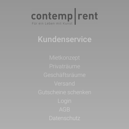
Kundenservice
Navigation
Mietkonzept
überspringen
Privaträume
Geschäftsräume
Versand
Gutscheine schenken
Login
AGB
Datenschutz