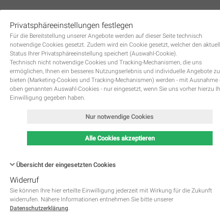
Privatsphäreeinstellungen festlegen
0
Für die Bereitstellung unserer Angebote werden auf dieser Seite technisch
notwendige Cookies gesetzt. Zudem wird ein Cookie gesetzt, welcher den aktuel
Status Ihrer Privatsphäreeinstellung speichert (Auswahl-Cookie).
Technisch nicht notwendige Cookies und Tracking-Mechanismen, die uns
ermöglichen, Ihnen ein besseres Nutzungserlebnis und individuelle Angebote zu
bieten (Marketing-Cookies und Tracking-Mechanismen) werden - mit Ausnahme
oben genannten Auswahl-Cookies - nur eingesetzt, wenn Sie uns vorher hierzu I
Zurück
Einwilligung gegeben haben.
Nur notwendige Cookies
Alle Cookies akzeptieren
Übersicht der eingesetzten Cookies
Widerruf
Name
Kategorie
Speicherdauer
Beschreibung
This cookie is native to PHP 
Sie können Ihre hier erteilte Einwilligung jederzeit mit Wirkung für die Zukunft
applications. The cookie is used 
widerrufen. Nähere Informationen entnehmen Sie bitte unserer
store and identify a users' uniqu
Datenschutzerklärung
.
session ID for the purpose of 
PHPSESSID
Notwendig
managing user session on the 