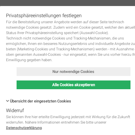
Privatsphäreeinstellungen festlegen
0
Für die Bereitstellung unserer Angebote werden auf dieser Seite technisch
notwendige Cookies gesetzt. Zudem wird ein Cookie gesetzt, welcher den aktuel
Status Ihrer Privatsphäreeinstellung speichert (Auswahl-Cookie).
Technisch nicht notwendige Cookies und Tracking-Mechanismen, die uns
ermöglichen, Ihnen ein besseres Nutzungserlebnis und individuelle Angebote zu
bieten (Marketing-Cookies und Tracking-Mechanismen) werden - mit Ausnahme
oben genannten Auswahl-Cookies - nur eingesetzt, wenn Sie uns vorher hierzu I
Zurück
Einwilligung gegeben haben.
Nur notwendige Cookies
Alle Cookies akzeptieren
Übersicht der eingesetzten Cookies
Widerruf
Name
Kategorie
Speicherdauer
Beschreibung
This cookie is native to PHP 
Sie können Ihre hier erteilte Einwilligung jederzeit mit Wirkung für die Zukunft
applications. The cookie is used 
widerrufen. Nähere Informationen entnehmen Sie bitte unserer
store and identify a users' uniqu
Datenschutzerklärung
.
session ID for the purpose of 
PHPSESSID
Notwendig
managing user session on the 