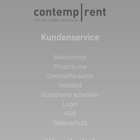
Kundenservice
Navigation
Mietkonzept
überspringen
Privaträume
Geschäftsräume
Versand
Gutscheine schenken
Login
AGB
Datenschutz