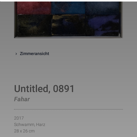
website. The cookie is a session
cookies and is deleted when all 
the browser windows are closed
This cookie is used by Google 
_gcl_au
Statistik
2 Monate
Analytics to understand user 
interaction with the website.
This cookie is installed by Googl
Analytics. The cookie is used to 
calculate visitor, session, 
campaign data and keep track of
Zimmeransicht
_ga
Statistik
2 Jahre
site usage for the site's analytic
report. The cookies store 
information anonymously and 
assign a randomly generated 
number to identify unique visito
This cookie is installed by Googl
Untitled, 0891
Analytics. The cookie is used to 
store information of how visitors
use a website and helps in 
Fahar
creating an analytics report of h
_gid
Statistik
1 Tag
the wbsite is doing. The data 
collected including the number 
visitors, the source where they 
2017
have come from, and the pages 
Schwamm, Harz
viisted in an anonymous form.
28 x 26 cm
This is a pattern type cookie set
by Google Analytics, where the 