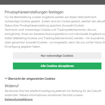
Privatsphäreeinstellungen festlegen
0
Für die Bereitstellung unserer Angebote werden auf dieser Seite technisch
notwendige Cookies gesetzt. Zudem wird ein Cookie gesetzt, welcher den aktuel
Status Ihrer Privatsphäreeinstellung speichert (Auswahl-Cookie).
Technisch nicht notwendige Cookies und Tracking-Mechanismen, die uns
ermöglichen, Ihnen ein besseres Nutzungserlebnis und individuelle Angebote zu
bieten (Marketing-Cookies und Tracking-Mechanismen) werden - mit Ausnahme
oben genannten Auswahl-Cookies - nur eingesetzt, wenn Sie uns vorher hierzu I
Zurück
Einwilligung gegeben haben.
Nur notwendige Cookies
Alle Cookies akzeptieren
Übersicht der eingesetzten Cookies
Widerruf
Name
Kategorie
Speicherdauer
Beschreibung
This cookie is native to PHP 
Sie können Ihre hier erteilte Einwilligung jederzeit mit Wirkung für die Zukunft
applications. The cookie is used 
widerrufen. Nähere Informationen entnehmen Sie bitte unserer
store and identify a users' uniqu
Datenschutzerklärung
.
session ID for the purpose of 
PHPSESSID
Notwendig
managing user session on the 