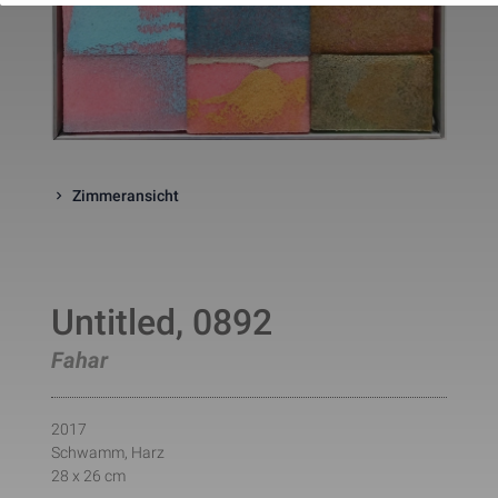
website. The cookie is a session
cookies and is deleted when all 
the browser windows are closed
This cookie is used by Google 
_gcl_au
Statistik
2 Monate
Analytics to understand user 
interaction with the website.
This cookie is installed by Googl
Analytics. The cookie is used to 
calculate visitor, session, 
campaign data and keep track of
Zimmeransicht
_ga
Statistik
2 Jahre
site usage for the site's analytic
report. The cookies store 
information anonymously and 
assign a randomly generated 
number to identify unique visito
This cookie is installed by Googl
Untitled, 0892
Analytics. The cookie is used to 
store information of how visitors
use a website and helps in 
Fahar
creating an analytics report of h
_gid
Statistik
1 Tag
the wbsite is doing. The data 
collected including the number 
visitors, the source where they 
2017
have come from, and the pages 
Schwamm, Harz
viisted in an anonymous form.
28 x 26 cm
This is a pattern type cookie set
by Google Analytics, where the 