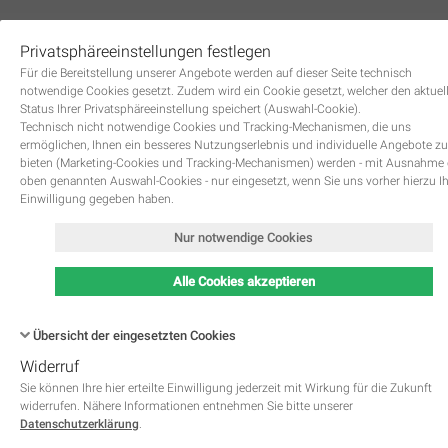
Privatsphäreeinstellungen festlegen
0
Für die Bereitstellung unserer Angebote werden auf dieser Seite technisch
notwendige Cookies gesetzt. Zudem wird ein Cookie gesetzt, welcher den aktuel
Status Ihrer Privatsphäreeinstellung speichert (Auswahl-Cookie).
Technisch nicht notwendige Cookies und Tracking-Mechanismen, die uns
ermöglichen, Ihnen ein besseres Nutzungserlebnis und individuelle Angebote zu
bieten (Marketing-Cookies und Tracking-Mechanismen) werden - mit Ausnahme
oben genannten Auswahl-Cookies - nur eingesetzt, wenn Sie uns vorher hierzu I
Zurück
Einwilligung gegeben haben.
Nur notwendige Cookies
Alle Cookies akzeptieren
Übersicht der eingesetzten Cookies
Widerruf
Name
Kategorie
Speicherdauer
Beschreibung
This cookie is native to PHP 
Sie können Ihre hier erteilte Einwilligung jederzeit mit Wirkung für die Zukunft
applications. The cookie is used 
widerrufen. Nähere Informationen entnehmen Sie bitte unserer
store and identify a users' uniqu
Datenschutzerklärung
.
session ID for the purpose of 
PHPSESSID
Notwendig
managing user session on the 