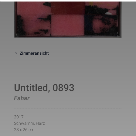
website. The cookie is a session
cookies and is deleted when all 
the browser windows are closed
This cookie is used by Google 
_gcl_au
Statistik
2 Monate
Analytics to understand user 
interaction with the website.
This cookie is installed by Googl
Analytics. The cookie is used to 
calculate visitor, session, 
campaign data and keep track of
Zimmeransicht
_ga
Statistik
2 Jahre
site usage for the site's analytic
report. The cookies store 
information anonymously and 
assign a randomly generated 
number to identify unique visito
This cookie is installed by Googl
Untitled, 0893
Analytics. The cookie is used to 
store information of how visitors
use a website and helps in 
Fahar
creating an analytics report of h
_gid
Statistik
1 Tag
the wbsite is doing. The data 
collected including the number 
visitors, the source where they 
2017
have come from, and the pages 
Schwamm, Harz
viisted in an anonymous form.
28 x 26 cm
This is a pattern type cookie set
by Google Analytics, where the 