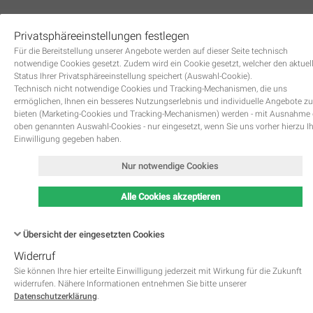
Privatsphäreeinstellungen festlegen
0
Für die Bereitstellung unserer Angebote werden auf dieser Seite technisch
notwendige Cookies gesetzt. Zudem wird ein Cookie gesetzt, welcher den aktuel
Status Ihrer Privatsphäreeinstellung speichert (Auswahl-Cookie).
Technisch nicht notwendige Cookies und Tracking-Mechanismen, die uns
ermöglichen, Ihnen ein besseres Nutzungserlebnis und individuelle Angebote zu
bieten (Marketing-Cookies und Tracking-Mechanismen) werden - mit Ausnahme
oben genannten Auswahl-Cookies - nur eingesetzt, wenn Sie uns vorher hierzu I
Zurück
Einwilligung gegeben haben.
Nur notwendige Cookies
Alle Cookies akzeptieren
Übersicht der eingesetzten Cookies
Widerruf
Name
Kategorie
Speicherdauer
Beschreibung
This cookie is native to PHP 
Sie können Ihre hier erteilte Einwilligung jederzeit mit Wirkung für die Zukunft
applications. The cookie is used 
widerrufen. Nähere Informationen entnehmen Sie bitte unserer
store and identify a users' uniqu
Datenschutzerklärung
.
session ID for the purpose of 
PHPSESSID
Notwendig
managing user session on the 