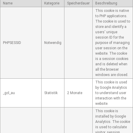
Name
Kategorie
Speicherdauer
Beschreibung
This cookie is native
to PHP applications.
The cookie is used to
store and identify a
users' unique
session ID for the
PHPSESSID
Notwendig
purpose of managing
user session on the
website. The cookie
is a session cookies
and is deleted when
all the browser
windows are closed.
This cookie is used
by Google Analytics
_gcl_au
Statistik
2 Monate
to understand user
interaction with the
website.
This cookie is
installed by Google
Analytics. The cookie
is used to calculate
visitor, session,