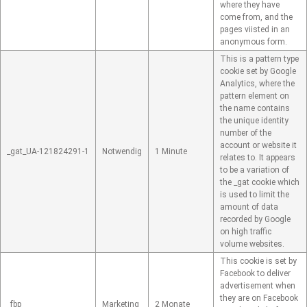
where they have
come from, and the
pages viisted in an
anonymous form.
This is a pattern type
cookie set by Google
Analytics, where the
pattern element on
the name contains
the unique identity
number of the
account or website it
_gat_UA-121824291-1
Notwendig
1 Minute
relates to. It appears
to be a variation of
the _gat cookie which
is used to limit the
amount of data
recorded by Google
on high traffic
volume websites.
This cookie is set by
Facebook to deliver
advertisement when
they are on Facebook
_fbp
Marketing
2 Monate