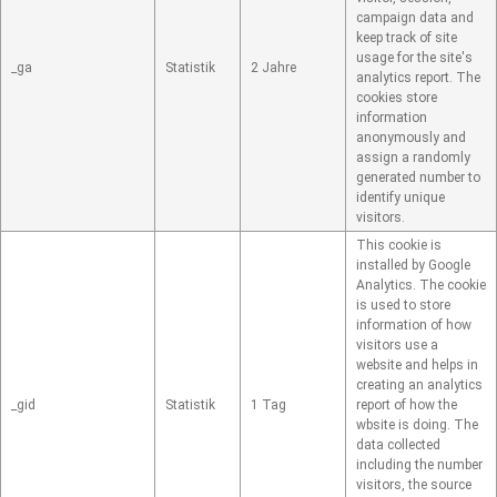
campaign data and
keep track of site
usage for the site's
_ga
Statistik
2 Jahre
analytics report. The
cookies store
information
anonymously and
assign a randomly
generated number to
identify unique
visitors.
This cookie is
installed by Google
Analytics. The cookie
is used to store
information of how
visitors use a
website and helps in
creating an analytics
_gid
Statistik
1 Tag
report of how the
wbsite is doing. The
data collected
including the number
visitors, the source