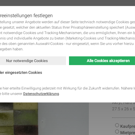
reeinstellungen festlegen
tstellung unserer Angebote werden auf dieser Seite technisch notwendige Cookies ge
 KUNSTWERKE GALERIE
DIE KÜNSTLER
KUNST MIETEN UND KUNST KAUFE
Navigation
e gesetzt, welcher den aktuellen Status Ihrer Privatsphäreeinstellung speichert (Aus
überspringen
ht notwendige Cookies und Tracking-Mechanismen, die uns ermöglichen, Ihnen ein 
nis und individuelle Angebote zu bieten (Marketing-Cookies und Tracking-Mechani
des oben genannten Auswahl-Cookies - nur eingesetzt, wenn Sie uns vorher hierzu 
gegeben haben.
Nur notwendige Cookies
Alle Cookies akzeptieren
Mosa
der eingesetzten Cookies
Fahar
Kategorie
Speicherdauer
Beschreibung
This cookie is native to PHP applications. The cooki
e hier erteilte Einwilligung jederzeit mit Wirkung für die Zukunft widerrufen. Nähere
store and identify a users' unique session ID for the
 bitte unserer
Datenschutzerklärung
.
Notwendig
2018
managing user session on the website. The cookie i
cookies and is deleted when all the browser window
Akryl, Harz 
This cookie is used by Google Analytics to understa
27.5 x 26 x 
Statistik
2 Monate
interaction with the website.
This cookie is installed by Google Analytics. The co
to calculate visitor, session, campaign data and kee
Kaufpre
Statistik
2 Jahre
site usage for the site's analytics report. The cooki
Mietpre
information anonymously and assign a randomly ge