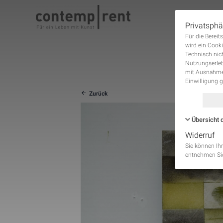
Privatsphä
Für die Berei
DIE
wird ein Cooki
Technisch nic
Nutzungserleb
mit Ausnahme 
Einwilligung 
Zurück
Übersicht 
Widerruf
Name
Sie können Ihr
entnehmen Sie
PHPSESSID
_gcl_au
_ga