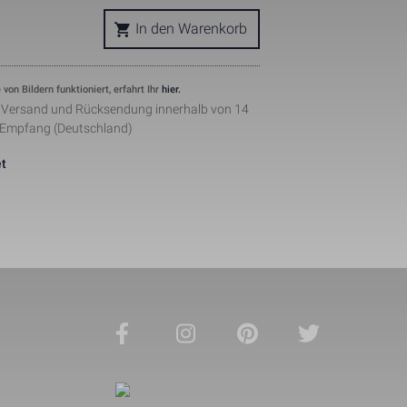
okie is used 
In den Warenkorb
nd helps in 
ing. The data 
where they 
ymous form.
 von Bildern funktioniert, erfahrt Ihr
hier.
s, where the 
r Versand und Rücksendung innerhalb von 14
ntity 
 Empfang (Deutschland)
pears to be a 
he amount of 
sites.
t
ement when 
 by Facebook 
ertisments to 
ents. The 
the web on 
lugin.