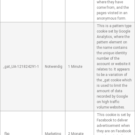
where they have
come from, and the
pages viisted in an
anonymous form.
This is a pattern type
cookie set by Google
Analytics, where the
pattern element on
the name contains
the unique identity
number of the
account or website it
_gat_UA-121824291-1
Notwendig
1 Minute
relates to. It appears
to be a variation of
the _gat cookie which
is used to limit the
amount of data
recorded by Google
on high traffic
volume websites.
This cookie is set by
Facebook to deliver
advertisement when
they are on Facebook
_fbp
Marketing
2 Monate