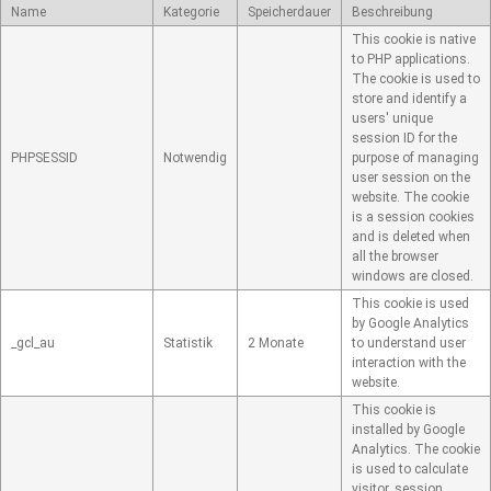
Name
Kategorie
Speicherdauer
Beschreibung
This cookie is native
to PHP applications.
The cookie is used to
store and identify a
users' unique
session ID for the
PHPSESSID
Notwendig
purpose of managing
user session on the
website. The cookie
is a session cookies
and is deleted when
all the browser
windows are closed.
This cookie is used
by Google Analytics
_gcl_au
Statistik
2 Monate
to understand user
interaction with the
website.
This cookie is
installed by Google
Analytics. The cookie
is used to calculate
visitor, session,