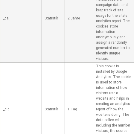
campaign data and
keep track of site
usage for the site's
_ga
Statistik
2 Jahre
analytics report. The
cookies store
information
anonymously and
assign a randomly
generated number to
identify unique
visitors.
This cookie is
installed by Google
Analytics. The cookie
is used to store
information of how
visitors use a
website and helps in
creating an analytics
_gid
Statistik
1 Tag
report of how the
wbsite is doing. The
data collected
including the number
visitors, the source