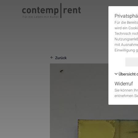
Privatsphä
Für die Berei
DIE
wird ein Cooki
Technisch nic
Nutzungserleb
mit Ausnahme 
Einwilligung 
Zurück
Übersicht 
Widerruf
Name
Sie können Ihr
entnehmen Sie
PHPSESSID
_gcl_au
_ga