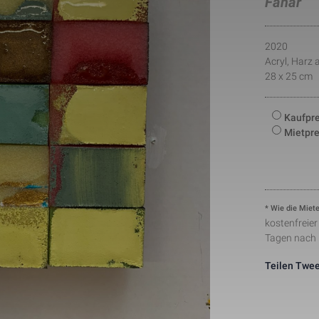
Fahar
number to identify unique visitors.
This cookie is installed by Google Analytics. The co
to store information of how visitors use a website a
Statistik
1 Tag
creating an analytics report of how the wbsite is do
2020
collected including the number visitors, the source 
Acryl, Harz 
have come from, and the pages viisted in an anon
28 x 25 cm
This is a pattern type cookie set by Google Analytic
pattern element on the name contains the unique ide
24291-1
Notwendig
1 Minute
number of the account or website it relates to. It ap
variation of the _gat cookie which is used to limit t
Kaufpre
data recorded by Google on high traffic volume web
Mietpre
This cookie is set by Facebook to deliver advertis
Marketing
2 Monate
they are on Facebook or a digital platform powered
advertising after visiting this website.
The cookie is set by Facebook to show relevant adv
the users and measure and improve the advertisem
Marketing
2 Monate
cookie also tracks the behavior of the user across 
sites that have Facebook pixel or Facebook social p
* Wie die Miete
kostenfreie
Tagen nach
Teilen
Twee