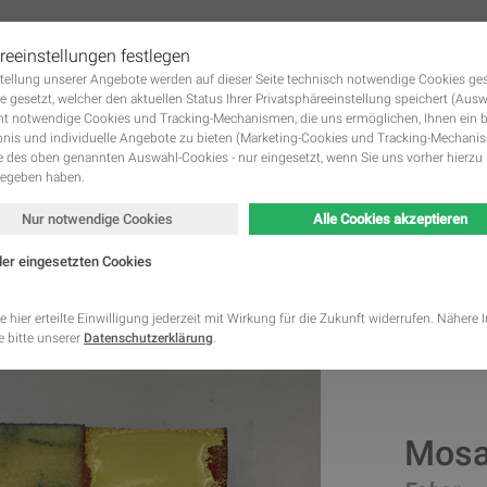
reeinstellungen festlegen
tstellung unserer Angebote werden auf dieser Seite technisch notwendige Cookies ge
 KUNSTWERKE GALERIE
DIE KÜNSTLER
KUNST MIETEN UND KUNST KAUFE
Navigation
e gesetzt, welcher den aktuellen Status Ihrer Privatsphäreeinstellung speichert (Aus
überspringen
ht notwendige Cookies und Tracking-Mechanismen, die uns ermöglichen, Ihnen ein 
nis und individuelle Angebote zu bieten (Marketing-Cookies und Tracking-Mechani
des oben genannten Auswahl-Cookies - nur eingesetzt, wenn Sie uns vorher hierzu 
gegeben haben.
Nur notwendige Cookies
Alle Cookies akzeptieren
der eingesetzten Cookies
Kategorie
Speicherdauer
Beschreibung
This cookie is native to PHP applications. The cooki
e hier erteilte Einwilligung jederzeit mit Wirkung für die Zukunft widerrufen. Nähere
store and identify a users' unique session ID for the
 bitte unserer
Datenschutzerklärung
.
Notwendig
managing user session on the website. The cookie i
cookies and is deleted when all the browser window
This cookie is used by Google Analytics to understa
Statistik
2 Monate
interaction with the website.
This cookie is installed by Google Analytics. The co
Mosa
to calculate visitor, session, campaign data and kee
Statistik
2 Jahre
site usage for the site's analytics report. The cooki
information anonymously and assign a randomly ge