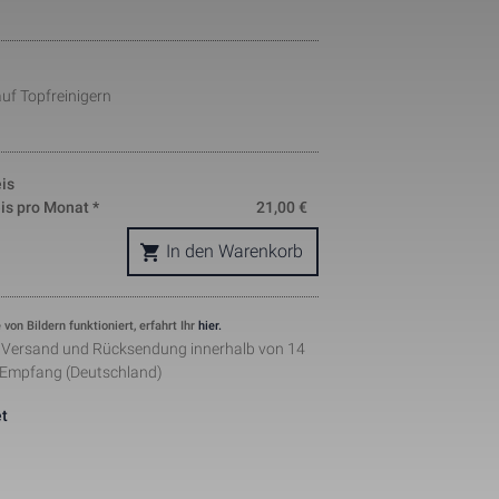
okie is used 
nd helps in 
ing. The data 
where they 
auf Topfreinigern
ymous form.
s, where the 
ntity 
pears to be a 
he amount of 
is
sites.
is pro Monat *
21,00
€
ement when 
 by Facebook 
In den Warenkorb
ertisments to 
ents. The 
the web on 
lugin.
 von Bildern funktioniert, erfahrt Ihr
hier.
r Versand und Rücksendung innerhalb von 14
 Empfang (Deutschland)
t