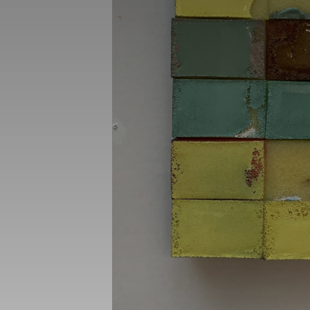
_gid
_gat_UA-1218
_fbp
fr