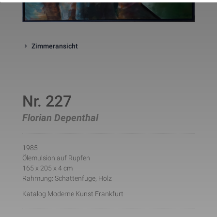
website. The cookie is a session
cookies and is deleted when all 
the browser windows are closed
This cookie is used by Google 
_gcl_au
Statistik
2 Monate
Analytics to understand user 
Zimmeransicht
interaction with the website.
This cookie is installed by Googl
Analytics. The cookie is used to 
calculate visitor, session, 
campaign data and keep track of
_ga
Statistik
2 Jahre
site usage for the site's analytic
Nr. 227
report. The cookies store 
information anonymously and 
assign a randomly generated 
Florian Depenthal
number to identify unique visito
This cookie is installed by Googl
Analytics. The cookie is used to 
store information of how visitors
1985
use a website and helps in 
Ölemulsion auf Rupfen
creating an analytics report of h
_gid
Statistik
1 Tag
the wbsite is doing. The data 
165 x 205 x 4 cm
collected including the number 
Rahmung: Schattenfuge, Holz
visitors, the source where they 
have come from, and the pages 
Katalog Moderne Kunst Frankfurt
viisted in an anonymous form.
This is a pattern type cookie set
by Google Analytics, where the 