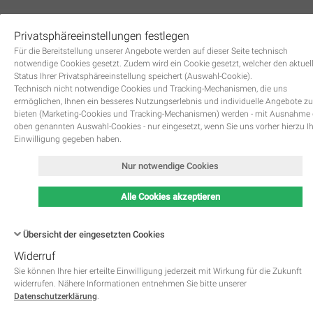
Privatsphäreeinstellungen festlegen
0
Für die Bereitstellung unserer Angebote werden auf dieser Seite technisch
notwendige Cookies gesetzt. Zudem wird ein Cookie gesetzt, welcher den aktuel
Status Ihrer Privatsphäreeinstellung speichert (Auswahl-Cookie).
Technisch nicht notwendige Cookies und Tracking-Mechanismen, die uns
ermöglichen, Ihnen ein besseres Nutzungserlebnis und individuelle Angebote zu
bieten (Marketing-Cookies und Tracking-Mechanismen) werden - mit Ausnahme
oben genannten Auswahl-Cookies - nur eingesetzt, wenn Sie uns vorher hierzu I
Zurück
Einwilligung gegeben haben.
Nur notwendige Cookies
Alle Cookies akzeptieren
Übersicht der eingesetzten Cookies
Widerruf
Name
Kategorie
Speicherdauer
Beschreibung
This cookie is native to PHP 
Sie können Ihre hier erteilte Einwilligung jederzeit mit Wirkung für die Zukunft
applications. The cookie is used 
widerrufen. Nähere Informationen entnehmen Sie bitte unserer
store and identify a users' uniqu
Datenschutzerklärung
.
session ID for the purpose of 
PHPSESSID
Notwendig
managing user session on the 