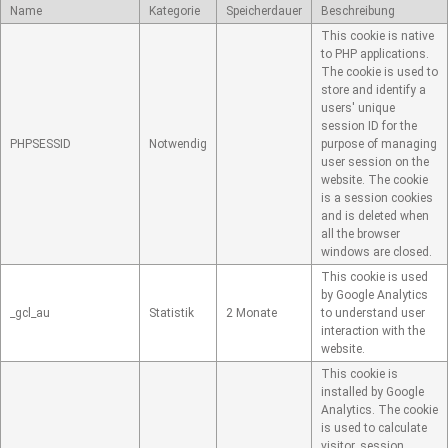
Name
Kategorie
Speicherdauer
Beschreibung
This cookie is native
to PHP applications.
The cookie is used to
store and identify a
users' unique
session ID for the
PHPSESSID
Notwendig
purpose of managing
user session on the
website. The cookie
is a session cookies
and is deleted when
all the browser
windows are closed.
This cookie is used
by Google Analytics
_gcl_au
Statistik
2 Monate
to understand user
interaction with the
website.
This cookie is
installed by Google
Analytics. The cookie
is used to calculate
visitor, session,