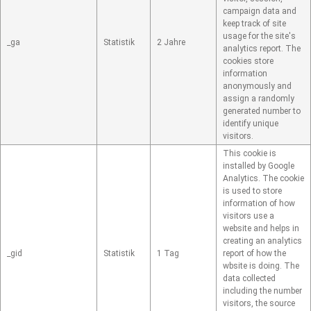
campaign data and
keep track of site
usage for the site's
_ga
Statistik
2 Jahre
analytics report. The
cookies store
information
anonymously and
assign a randomly
generated number to
identify unique
visitors.
This cookie is
installed by Google
Analytics. The cookie
is used to store
information of how
visitors use a
website and helps in
creating an analytics
_gid
Statistik
1 Tag
report of how the
wbsite is doing. The
data collected
including the number
visitors, the source