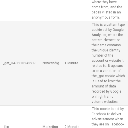
where they have
come from, and the
pages viisted in an
anonymous form.
This is a pattern type
cookie set by Google
Analytics, where the
pattern element on
the name contains
the unique identity
number of the
account or website it
_gat_UA-121824291-1
Notwendig
1 Minute
relates to. It appears
to be a variation of
the _gat cookie which
is used to limit the
amount of data
recorded by Google
on high traffic
volume websites.
This cookie is set by
Facebook to deliver
advertisement when
they are on Facebook
_fbp
Marketing
2 Monate