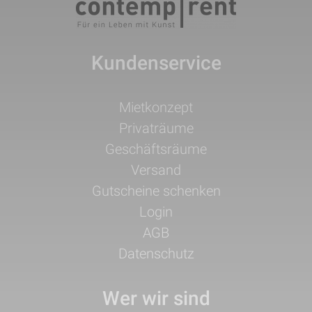
Kundenservice
Navigation
Mietkonzept
überspringen
Privaträume
Geschäftsräume
Versand
Gutscheine schenken
Login
AGB
Datenschutz
Wer wir sind