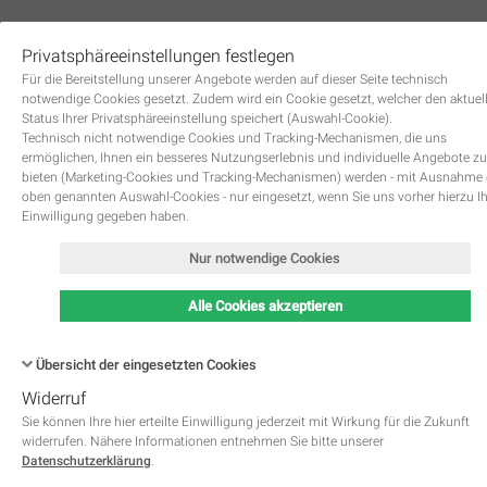
Privatsphäreeinstellungen festlegen
0
Für die Bereitstellung unserer Angebote werden auf dieser Seite technisch
notwendige Cookies gesetzt. Zudem wird ein Cookie gesetzt, welcher den aktuel
Status Ihrer Privatsphäreeinstellung speichert (Auswahl-Cookie).
Technisch nicht notwendige Cookies und Tracking-Mechanismen, die uns
ermöglichen, Ihnen ein besseres Nutzungserlebnis und individuelle Angebote zu
bieten (Marketing-Cookies und Tracking-Mechanismen) werden - mit Ausnahme
oben genannten Auswahl-Cookies - nur eingesetzt, wenn Sie uns vorher hierzu I
Zurück
Einwilligung gegeben haben.
Nur notwendige Cookies
Alle Cookies akzeptieren
Übersicht der eingesetzten Cookies
Widerruf
Name
Kategorie
Speicherdauer
Beschreibung
This cookie is native to PHP 
Sie können Ihre hier erteilte Einwilligung jederzeit mit Wirkung für die Zukunft
applications. The cookie is used 
widerrufen. Nähere Informationen entnehmen Sie bitte unserer
store and identify a users' uniqu
Datenschutzerklärung
.
session ID for the purpose of 
PHPSESSID
Notwendig
managing user session on the 