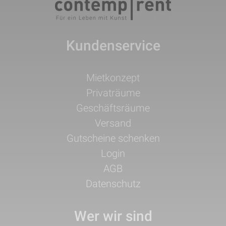
Kundenservice
Navigation
Mietkonzept
überspringen
Privaträume
Geschäftsräume
Versand
Gutscheine schenken
Login
AGB
Datenschutz
Wer wir sind