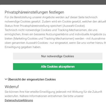
Privatsphäreeinstellungen festlegen
0
Für die Bereitstellung unserer Angebote werden auf dieser Seite technisch
notwendige Cookies gesetzt. Zudem wird ein Cookie gesetzt, welcher den aktuel
Status Ihrer Privatsphäreeinstellung speichert (Auswahl-Cookie).
Technisch nicht notwendige Cookies und Tracking-Mechanismen, die uns
ermöglichen, Ihnen ein besseres Nutzungserlebnis und individuelle Angebote zu
bieten (Marketing-Cookies und Tracking-Mechanismen) werden - mit Ausnahme
oben genannten Auswahl-Cookies - nur eingesetzt, wenn Sie uns vorher hierzu I
Zurück
Einwilligung gegeben haben.
Nur notwendige Cookies
Alle Cookies akzeptieren
Übersicht der eingesetzten Cookies
Widerruf
Name
Kategorie
Speicherdauer
Beschreibung
This cookie is native to PHP 
Sie können Ihre hier erteilte Einwilligung jederzeit mit Wirkung für die Zukunft
applications. The cookie is used 
widerrufen. Nähere Informationen entnehmen Sie bitte unserer
store and identify a users' uniqu
Datenschutzerklärung
.
session ID for the purpose of 
PHPSESSID
Notwendig
managing user session on the 