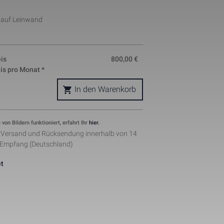
okie is used 
t auf Leinwand
nd helps in 
ing. The data 
where they 
ymous form.
s, where the 
is
800,00
€
ntity 
is pro Monat *
pears to be a 
he amount of 
sites.
In den Warenkorb
ement when 
 by Facebook 
ertisments to 
 von Bildern funktioniert, erfahrt Ihr
hier.
ents. The 
r Versand und Rücksendung innerhalb von 14
the web on 
 Empfang (Deutschland)
lugin.
t