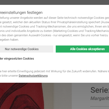
reeinstellungen festlegen
tstellung unserer Angebote werden auf dieser Seite technisch notwendige Cookies ge
 KUNSTWERKE GALERIE
DIE KÜNSTLER
KUNST MIETEN UND KUNST KAUFE
Navigation
e gesetzt, welcher den aktuellen Status Ihrer Privatsphäreeinstellung speichert (Aus
überspringen
ht notwendige Cookies und Tracking-Mechanismen, die uns ermöglichen, Ihnen ein 
nis und individuelle Angebote zu bieten (Marketing-Cookies und Tracking-Mechani
des oben genannten Auswahl-Cookies - nur eingesetzt, wenn Sie uns vorher hierzu 
gegeben haben.
Nur notwendige Cookies
Alle Cookies akzeptieren
der eingesetzten Cookies
Kategorie
Speicherdauer
Beschreibung
This cookie is native to PHP applications. The cooki
e hier erteilte Einwilligung jederzeit mit Wirkung für die Zukunft widerrufen. Nähere
store and identify a users' unique session ID for the
 bitte unserer
Datenschutzerklärung
.
Notwendig
managing user session on the website. The cookie i
cookies and is deleted when all the browser window
This cookie is used by Google Analytics to understa
Serie
Statistik
2 Monate
interaction with the website.
This cookie is installed by Google Analytics. The co
Margari
to calculate visitor, session, campaign data and kee
Statistik
2 Jahre
site usage for the site's analytics report. The cooki
information anonymously and assign a randomly ge