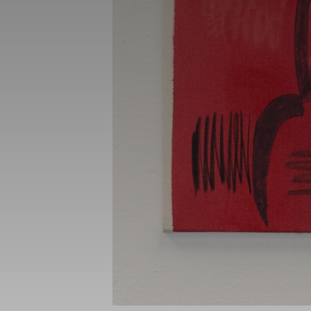
_gid
_gat_UA-1218
_fbp
fr