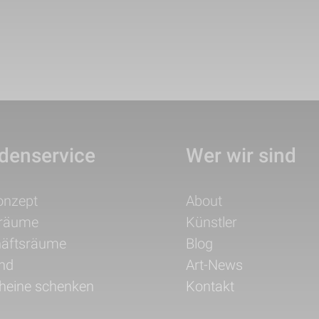
denservice
Wer wir sind
ation
Navigation
onzept
About
pringen
überspringen
träume
Künstler
äftsräume
Blog
nd
Art-News
heine schenken
Kontakt