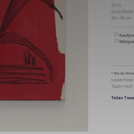
number to identify unique visitors.
2019
This cookie is installed by Google Analytics. The co
Acryl/Ölstif
to store information of how visitors use a website a
Statistik
1 Tag
creating an analytics report of how the wbsite is do
50 x 45 cm
collected including the number visitors, the source 
have come from, and the pages viisted in an anon
This is a pattern type cookie set by Google Analytic
Kaufpre
pattern element on the name contains the unique ide
Mietpre
24291-1
Notwendig
1 Minute
number of the account or website it relates to. It ap
variation of the _gat cookie which is used to limit t
data recorded by Google on high traffic volume web
This cookie is set by Facebook to deliver advertis
Marketing
2 Monate
they are on Facebook or a digital platform powered
advertising after visiting this website.
The cookie is set by Facebook to show relevant adv
* Wie die Miete
the users and measure and improve the advertisem
kostenfreie
Marketing
2 Monate
cookie also tracks the behavior of the user across 
Tagen nach
sites that have Facebook pixel or Facebook social p
Teilen
Twee