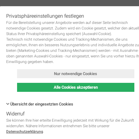
Privatsphäreeinstellungen festlegen
0
Für die Bereitstellung unserer Angebote werden auf dieser Seite technisch
notwendige Cookies gesetzt. Zudem wird ein Cookie gesetzt, welcher den aktuel
Status Ihrer Privatsphäreeinstellung speichert (Auswahl-Cookie).
Technisch nicht notwendige Cookies und Tracking-Mechanismen, die uns
ermöglichen, Ihnen ein besseres Nutzungserlebnis und individuelle Angebote zu
bieten (Marketing-Cookies und Tracking-Mechanismen) werden - mit Ausnahme
oben genannten Auswahl-Cookies - nur eingesetzt, wenn Sie uns vorher hierzu I
Zurück
Einwilligung gegeben haben.
Nur notwendige Cookies
Alle Cookies akzeptieren
Übersicht der eingesetzten Cookies
Widerruf
Name
Kategorie
Speicherdauer
Beschreibung
This cookie is native to PHP 
Sie können Ihre hier erteilte Einwilligung jederzeit mit Wirkung für die Zukunft
applications. The cookie is used 
widerrufen. Nähere Informationen entnehmen Sie bitte unserer
store and identify a users' uniqu
Datenschutzerklärung
.
session ID for the purpose of 
PHPSESSID
Notwendig
managing user session on the 