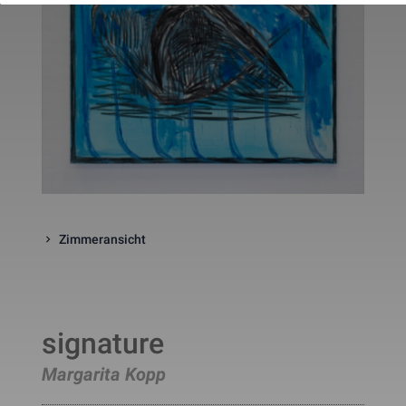
website. The cookie is a session
cookies and is deleted when all 
the browser windows are closed
This cookie is used by Google 
_gcl_au
Statistik
2 Monate
Analytics to understand user 
interaction with the website.
This cookie is installed by Googl
Analytics. The cookie is used to 
calculate visitor, session, 
campaign data and keep track of
_ga
Statistik
2 Jahre
site usage for the site's analytic
report. The cookies store 
information anonymously and 
assign a randomly generated 
number to identify unique visito
Zimmeransicht
This cookie is installed by Googl
Analytics. The cookie is used to 
store information of how visitors
use a website and helps in 
creating an analytics report of h
_gid
Statistik
1 Tag
the wbsite is doing. The data 
collected including the number 
signature
visitors, the source where they 
have come from, and the pages 
Margarita Kopp
viisted in an anonymous form.
This is a pattern type cookie set
by Google Analytics, where the 