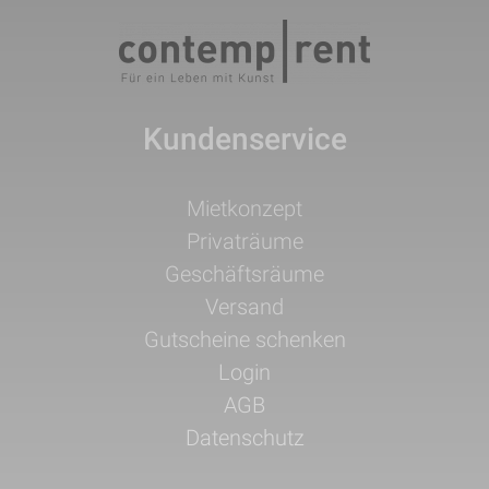
Kundenservice
Navigation
Mietkonzept
überspringen
Privaträume
Geschäftsräume
Versand
Gutscheine schenken
Login
AGB
Datenschutz