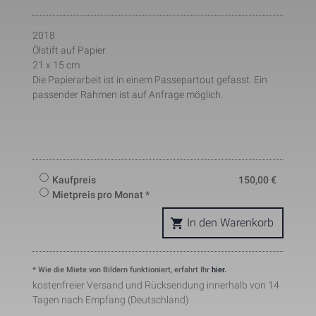
pattern element on the name 
contains the unique identity 
number of the account or websit
2018
_gat_UA-121824291-1
Notwendig
1 Minute
it relates to. It appears to be a 
Ölstift auf Papier
variation of the _gat cookie whic
21 x 15 cm
is used to limit the amount of da
recorded by Google on high traffi
Die Papierarbeit ist in einem Passepartout gefasst. Ein
volume websites.
passender Rahmen ist auf Anfrage möglich.
This cookie is set by Facebook t
deliver advertisement when they
are on Facebook or a digital 
_fbp
Marketing
2 Monate
platform powered by Facebook 
advertising after visiting this 
website.
The cookie is set by Facebook to
Kaufpreis
150,00
€
show relevant advertisments to 
the users and measure and 
Mietpreis pro Monat *
improve the advertisements. The
fr
Marketing
2 Monate
cookie also tracks the behavior o
In den Warenkorb
the user across the web on sites
that have Facebook pixel or 
Facebook social plugin.
* Wie die Miete von Bildern funktioniert, erfahrt Ihr
hier.
kostenfreier Versand und Rücksendung innerhalb von 14
Tagen nach Empfang (Deutschland)