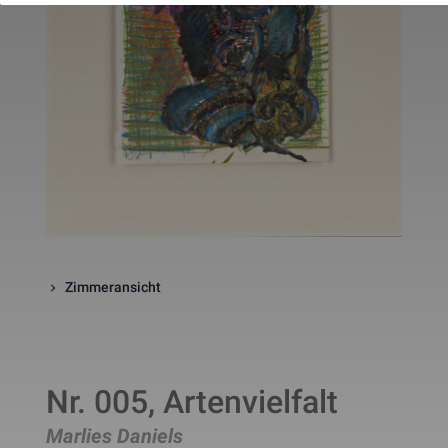
website. The cookie is a session
cookies and is deleted when all 
the browser windows are closed
This cookie is used by Google 
_gcl_au
Statistik
2 Monate
Analytics to understand user 
interaction with the website.
This cookie is installed by Googl
Analytics. The cookie is used to 
calculate visitor, session, 
campaign data and keep track of
_ga
Statistik
2 Jahre
site usage for the site's analytic
report. The cookies store 
information anonymously and 
assign a randomly generated 
number to identify unique visito
This cookie is installed by Googl
Analytics. The cookie is used to 
Zimmeransicht
store information of how visitors
use a website and helps in 
creating an analytics report of h
_gid
Statistik
1 Tag
the wbsite is doing. The data 
collected including the number 
visitors, the source where they 
Nr. 005, Artenvielfalt
have come from, and the pages 
viisted in an anonymous form.
This is a pattern type cookie set
Marlies Daniels
by Google Analytics, where the 