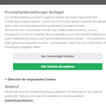
Privatsphäreeinstellungen festlegen
0
Für die Bereitstellung unserer Angebote werden auf dieser Seite technisch
notwendige Cookies gesetzt. Zudem wird ein Cookie gesetzt, welcher den aktuel
Status Ihrer Privatsphäreeinstellung speichert (Auswahl-Cookie).
Technisch nicht notwendige Cookies und Tracking-Mechanismen, die uns
ermöglichen, Ihnen ein besseres Nutzungserlebnis und individuelle Angebote zu
bieten (Marketing-Cookies und Tracking-Mechanismen) werden - mit Ausnahme
oben genannten Auswahl-Cookies - nur eingesetzt, wenn Sie uns vorher hierzu I
Zurück
Einwilligung gegeben haben.
Nur notwendige Cookies
Alle Cookies akzeptieren
Übersicht der eingesetzten Cookies
Widerruf
Name
Kategorie
Speicherdauer
Beschreibung
This cookie is native to PHP 
Sie können Ihre hier erteilte Einwilligung jederzeit mit Wirkung für die Zukunft
applications. The cookie is used 
widerrufen. Nähere Informationen entnehmen Sie bitte unserer
store and identify a users' uniqu
Datenschutzerklärung
.
session ID for the purpose of 
PHPSESSID
Notwendig
managing user session on the 