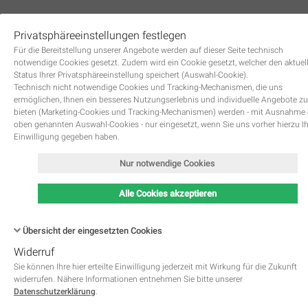
Privatsphäreeinstellungen festlegen
0
Für die Bereitstellung unserer Angebote werden auf dieser Seite technisch
notwendige Cookies gesetzt. Zudem wird ein Cookie gesetzt, welcher den aktuel
Status Ihrer Privatsphäreeinstellung speichert (Auswahl-Cookie).
Technisch nicht notwendige Cookies und Tracking-Mechanismen, die uns
ermöglichen, Ihnen ein besseres Nutzungserlebnis und individuelle Angebote zu
bieten (Marketing-Cookies und Tracking-Mechanismen) werden - mit Ausnahme
oben genannten Auswahl-Cookies - nur eingesetzt, wenn Sie uns vorher hierzu I
Zurück
Einwilligung gegeben haben.
Nur notwendige Cookies
Alle Cookies akzeptieren
Übersicht der eingesetzten Cookies
Widerruf
Name
Kategorie
Speicherdauer
Beschreibung
This cookie is native to PHP 
Sie können Ihre hier erteilte Einwilligung jederzeit mit Wirkung für die Zukunft
applications. The cookie is used 
widerrufen. Nähere Informationen entnehmen Sie bitte unserer
store and identify a users' uniqu
Datenschutzerklärung
.
session ID for the purpose of 
PHPSESSID
Notwendig
managing user session on the 