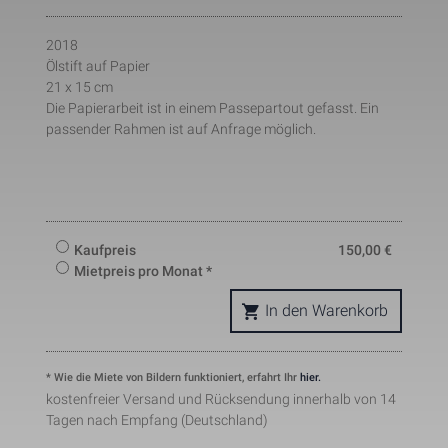
pattern element on the name 
contains the unique identity 
2018
number of the account or websit
_gat_UA-121824291-1
Notwendig
1 Minute
it relates to. It appears to be a 
Ölstift auf Papier
variation of the _gat cookie whic
21 x 15 cm
is used to limit the amount of da
Die Papierarbeit ist in einem Passepartout gefasst. Ein
recorded by Google on high traffi
volume websites.
passender Rahmen ist auf Anfrage möglich.
This cookie is set by Facebook t
deliver advertisement when they
are on Facebook or a digital 
_fbp
Marketing
2 Monate
platform powered by Facebook 
advertising after visiting this 
website.
The cookie is set by Facebook to
Kaufpreis
150,00
€
show relevant advertisments to 
Mietpreis pro Monat *
the users and measure and 
improve the advertisements. The
fr
Marketing
2 Monate
cookie also tracks the behavior o
In den Warenkorb
the user across the web on sites
that have Facebook pixel or 
Facebook social plugin.
* Wie die Miete von Bildern funktioniert, erfahrt Ihr
hier.
kostenfreier Versand und Rücksendung innerhalb von 14
Tagen nach Empfang (Deutschland)