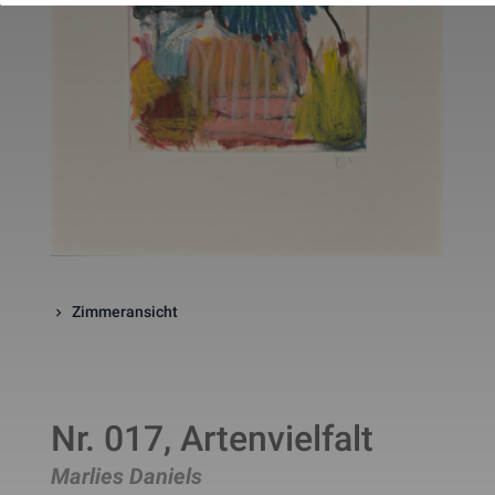
website. The cookie is a session
cookies and is deleted when all 
the browser windows are closed
This cookie is used by Google 
_gcl_au
Statistik
2 Monate
Analytics to understand user 
interaction with the website.
This cookie is installed by Googl
Analytics. The cookie is used to 
calculate visitor, session, 
campaign data and keep track of
_ga
Statistik
2 Jahre
site usage for the site's analytic
report. The cookies store 
information anonymously and 
assign a randomly generated 
number to identify unique visito
This cookie is installed by Googl
Analytics. The cookie is used to 
Zimmeransicht
store information of how visitors
use a website and helps in 
creating an analytics report of h
_gid
Statistik
1 Tag
the wbsite is doing. The data 
collected including the number 
visitors, the source where they 
Nr. 017, Artenvielfalt
have come from, and the pages 
viisted in an anonymous form.
Marlies Daniels
This is a pattern type cookie set
by Google Analytics, where the 