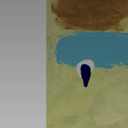
_gid
_gat_UA-1218
_fbp
fr