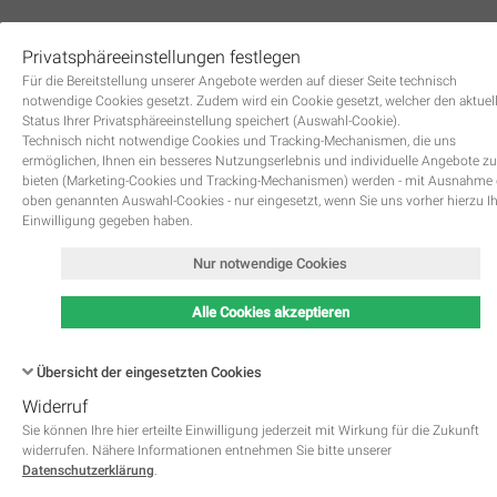
Privatsphäreeinstellungen festlegen
0
Für die Bereitstellung unserer Angebote werden auf dieser Seite technisch
notwendige Cookies gesetzt. Zudem wird ein Cookie gesetzt, welcher den aktuel
Status Ihrer Privatsphäreeinstellung speichert (Auswahl-Cookie).
Technisch nicht notwendige Cookies und Tracking-Mechanismen, die uns
ermöglichen, Ihnen ein besseres Nutzungserlebnis und individuelle Angebote zu
bieten (Marketing-Cookies und Tracking-Mechanismen) werden - mit Ausnahme
oben genannten Auswahl-Cookies - nur eingesetzt, wenn Sie uns vorher hierzu I
Zurück
Einwilligung gegeben haben.
Nur notwendige Cookies
Alle Cookies akzeptieren
Übersicht der eingesetzten Cookies
Widerruf
Name
Kategorie
Speicherdauer
Beschreibung
This cookie is native to PHP 
Sie können Ihre hier erteilte Einwilligung jederzeit mit Wirkung für die Zukunft
applications. The cookie is used 
widerrufen. Nähere Informationen entnehmen Sie bitte unserer
store and identify a users' uniqu
Datenschutzerklärung
.
session ID for the purpose of 
PHPSESSID
Notwendig
managing user session on the 