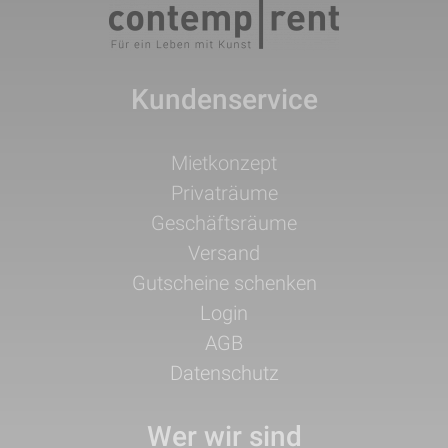
Kundenservice
Navigation
Mietkonzept
überspringen
Privaträume
Geschäftsräume
Versand
Gutscheine schenken
Login
AGB
Datenschutz
Wer wir sind