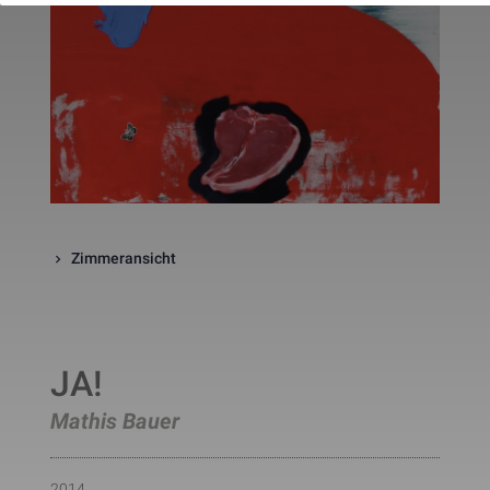
website. The cookie is a session
cookies and is deleted when all 
the browser windows are closed
This cookie is used by Google 
_gcl_au
Statistik
2 Monate
Analytics to understand user 
interaction with the website.
This cookie is installed by Googl
Analytics. The cookie is used to 
calculate visitor, session, 
campaign data and keep track of
_ga
Statistik
2 Jahre
site usage for the site's analytic
report. The cookies store 
information anonymously and 
assign a randomly generated 
Zimmeransicht
number to identify unique visito
This cookie is installed by Googl
Analytics. The cookie is used to 
store information of how visitors
use a website and helps in 
creating an analytics report of h
_gid
Statistik
1 Tag
JA!
the wbsite is doing. The data 
collected including the number 
visitors, the source where they 
Mathis Bauer
have come from, and the pages 
viisted in an anonymous form.
This is a pattern type cookie set
by Google Analytics, where the 
2014