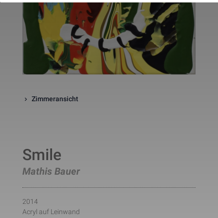
website. The cookie is a session
cookies and is deleted when all 
the browser windows are closed
This cookie is used by Google 
_gcl_au
Statistik
2 Monate
Analytics to understand user 
interaction with the website.
This cookie is installed by Googl
Analytics. The cookie is used to 
calculate visitor, session, 
campaign data and keep track of
_ga
Statistik
2 Jahre
site usage for the site's analytic
report. The cookies store 
Zimmeransicht
information anonymously and 
assign a randomly generated 
number to identify unique visito
This cookie is installed by Googl
Analytics. The cookie is used to 
store information of how visitors
Smile
use a website and helps in 
creating an analytics report of h
_gid
Statistik
1 Tag
the wbsite is doing. The data 
Mathis Bauer
collected including the number 
visitors, the source where they 
have come from, and the pages 
viisted in an anonymous form.
2014
This is a pattern type cookie set
Acryl auf Leinwand
by Google Analytics, where the 