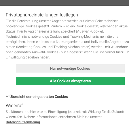
Privatsphäreeinstellungen festlegen
0
Für die Bereitstellung unserer Angebote werden auf dieser Seite technisch
notwendige Cookies gesetzt. Zudem wird ein Cookie gesetzt, welcher den aktuel
Status Ihrer Privatsphäreeinstellung speichert (Auswahl-Cookie).
Technisch nicht notwendige Cookies und Tracking-Mechanismen, die uns
ermöglichen, Ihnen ein besseres Nutzungserlebnis und individuelle Angebote zu
bieten (Marketing-Cookies und Tracking-Mechanismen) werden - mit Ausnahme
oben genannten Auswahl-Cookies - nur eingesetzt, wenn Sie uns vorher hierzu I
Zurück
Einwilligung gegeben haben.
Nur notwendige Cookies
Alle Cookies akzeptieren
Übersicht der eingesetzten Cookies
Widerruf
Name
Kategorie
Speicherdauer
Beschreibung
This cookie is native to PHP 
Sie können Ihre hier erteilte Einwilligung jederzeit mit Wirkung für die Zukunft
applications. The cookie is used 
widerrufen. Nähere Informationen entnehmen Sie bitte unserer
store and identify a users' uniqu
Datenschutzerklärung
.
session ID for the purpose of 
PHPSESSID
Notwendig
managing user session on the 