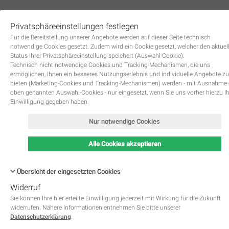
Privatsphäreeinstellungen festlegen
0
Für die Bereitstellung unserer Angebote werden auf dieser Seite technisch
notwendige Cookies gesetzt. Zudem wird ein Cookie gesetzt, welcher den aktuel
Status Ihrer Privatsphäreeinstellung speichert (Auswahl-Cookie).
Technisch nicht notwendige Cookies und Tracking-Mechanismen, die uns
ermöglichen, Ihnen ein besseres Nutzungserlebnis und individuelle Angebote zu
bieten (Marketing-Cookies und Tracking-Mechanismen) werden - mit Ausnahme
oben genannten Auswahl-Cookies - nur eingesetzt, wenn Sie uns vorher hierzu I
Zurück
Einwilligung gegeben haben.
Nur notwendige Cookies
Alle Cookies akzeptieren
Übersicht der eingesetzten Cookies
Widerruf
Name
Kategorie
Speicherdauer
Beschreibung
This cookie is native to PHP 
Sie können Ihre hier erteilte Einwilligung jederzeit mit Wirkung für die Zukunft
applications. The cookie is used 
widerrufen. Nähere Informationen entnehmen Sie bitte unserer
store and identify a users' uniqu
Datenschutzerklärung
.
session ID for the purpose of 
PHPSESSID
Notwendig
managing user session on the 