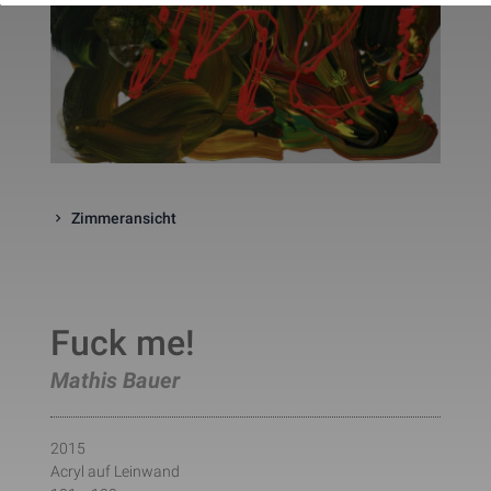
website. The cookie is a session
cookies and is deleted when all 
the browser windows are closed
This cookie is used by Google 
_gcl_au
Statistik
2 Monate
Analytics to understand user 
interaction with the website.
This cookie is installed by Googl
Analytics. The cookie is used to 
calculate visitor, session, 
campaign data and keep track of
_ga
Statistik
2 Jahre
site usage for the site's analytic
Zimmeransicht
report. The cookies store 
information anonymously and 
assign a randomly generated 
number to identify unique visito
This cookie is installed by Googl
Analytics. The cookie is used to 
store information of how visitors
Fuck me!
use a website and helps in 
creating an analytics report of h
_gid
Statistik
1 Tag
Mathis Bauer
the wbsite is doing. The data 
collected including the number 
visitors, the source where they 
have come from, and the pages 
2015
viisted in an anonymous form.
This is a pattern type cookie set
Acryl auf Leinwand
by Google Analytics, where the 