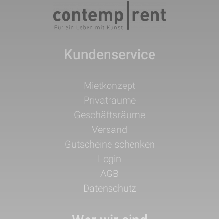
Kundenservice
Navigation
Mietkonzept
überspringen
Privaträume
Geschäftsräume
Versand
Gutscheine schenken
Login
AGB
Datenschutz