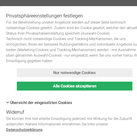
Privatsphäreeinstellungen festlegen
0
Für die Bereitstellung unserer Angebote werden auf dieser Seite technisch
notwendige Cookies gesetzt. Zudem wird ein Cookie gesetzt, welcher den aktuel
Status Ihrer Privatsphäreeinstellung speichert (Auswahl-Cookie).
Technisch nicht notwendige Cookies und Tracking-Mechanismen, die uns
ermöglichen, Ihnen ein besseres Nutzungserlebnis und individuelle Angebote zu
bieten (Marketing-Cookies und Tracking-Mechanismen) werden - mit Ausnahme
oben genannten Auswahl-Cookies - nur eingesetzt, wenn Sie uns vorher hierzu I
Zurück
Einwilligung gegeben haben.
Nur notwendige Cookies
Alle Cookies akzeptieren
Übersicht der eingesetzten Cookies
Widerruf
Name
Kategorie
Speicherdauer
Beschreibung
This cookie is native to PHP 
Sie können Ihre hier erteilte Einwilligung jederzeit mit Wirkung für die Zukunft
applications. The cookie is used 
widerrufen. Nähere Informationen entnehmen Sie bitte unserer
store and identify a users' uniqu
Datenschutzerklärung
.
session ID for the purpose of 
PHPSESSID
Notwendig
managing user session on the 