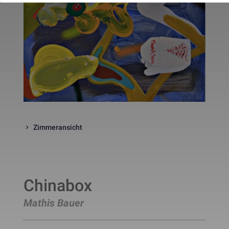
website. The cookie is a session
cookies and is deleted when all 
the browser windows are closed
This cookie is used by Google 
_gcl_au
Statistik
2 Monate
Analytics to understand user 
interaction with the website.
This cookie is installed by Googl
Analytics. The cookie is used to 
calculate visitor, session, 
campaign data and keep track of
_ga
Statistik
2 Jahre
site usage for the site's analytic
report. The cookies store 
information anonymously and 
assign a randomly generated 
number to identify unique visito
Zimmeransicht
This cookie is installed by Googl
Analytics. The cookie is used to 
store information of how visitors
use a website and helps in 
creating an analytics report of h
_gid
Statistik
1 Tag
the wbsite is doing. The data 
Chinabox
collected including the number 
visitors, the source where they 
Mathis Bauer
have come from, and the pages 
viisted in an anonymous form.
This is a pattern type cookie set
by Google Analytics, where the 