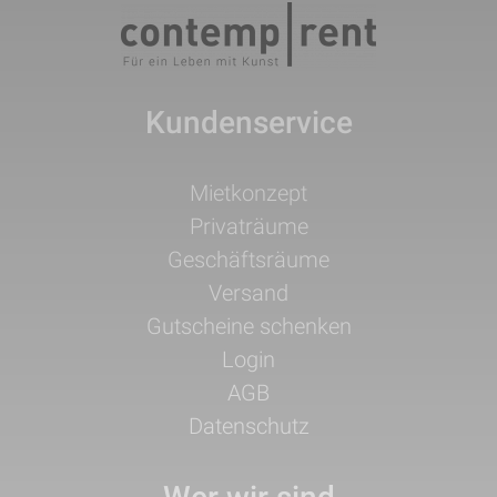
Kundenservice
Navigation
Mietkonzept
überspringen
Privaträume
Geschäftsräume
Versand
Gutscheine schenken
Login
AGB
Datenschutz