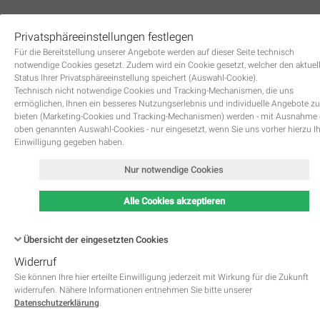
Privatsphäreeinstellungen festlegen
0
Für die Bereitstellung unserer Angebote werden auf dieser Seite technisch
notwendige Cookies gesetzt. Zudem wird ein Cookie gesetzt, welcher den aktuel
Status Ihrer Privatsphäreeinstellung speichert (Auswahl-Cookie).
Technisch nicht notwendige Cookies und Tracking-Mechanismen, die uns
ermöglichen, Ihnen ein besseres Nutzungserlebnis und individuelle Angebote zu
bieten (Marketing-Cookies und Tracking-Mechanismen) werden - mit Ausnahme
oben genannten Auswahl-Cookies - nur eingesetzt, wenn Sie uns vorher hierzu I
Zurück
Einwilligung gegeben haben.
Nur notwendige Cookies
Alle Cookies akzeptieren
Übersicht der eingesetzten Cookies
Widerruf
Name
Kategorie
Speicherdauer
Beschreibung
This cookie is native to PHP 
Sie können Ihre hier erteilte Einwilligung jederzeit mit Wirkung für die Zukunft
applications. The cookie is used 
widerrufen. Nähere Informationen entnehmen Sie bitte unserer
store and identify a users' uniqu
Datenschutzerklärung
.
session ID for the purpose of 
PHPSESSID
Notwendig
managing user session on the 