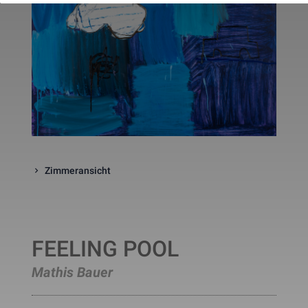
website. The cookie is a session
cookies and is deleted when all 
the browser windows are closed
This cookie is used by Google 
_gcl_au
Statistik
2 Monate
Analytics to understand user 
interaction with the website.
This cookie is installed by Googl
Analytics. The cookie is used to 
calculate visitor, session, 
campaign data and keep track of
_ga
Statistik
2 Jahre
site usage for the site's analytic
report. The cookies store 
information anonymously and 
assign a randomly generated 
number to identify unique visito
Zimmeransicht
This cookie is installed by Googl
Analytics. The cookie is used to 
store information of how visitors
use a website and helps in 
creating an analytics report of h
_gid
Statistik
1 Tag
the wbsite is doing. The data 
FEELING POOL
collected including the number 
visitors, the source where they 
Mathis Bauer
have come from, and the pages 
viisted in an anonymous form.
This is a pattern type cookie set
by Google Analytics, where the 