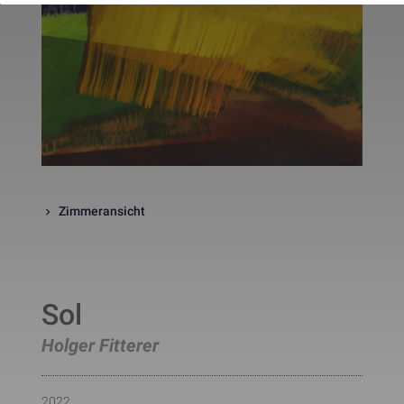
website. The cookie is a session
cookies and is deleted when all 
the browser windows are closed
This cookie is used by Google 
_gcl_au
Statistik
2 Monate
Analytics to understand user 
interaction with the website.
This cookie is installed by Googl
Analytics. The cookie is used to 
calculate visitor, session, 
campaign data and keep track of
_ga
Statistik
2 Jahre
site usage for the site's analytic
report. The cookies store 
information anonymously and 
assign a randomly generated 
Zimmeransicht
number to identify unique visito
This cookie is installed by Googl
Analytics. The cookie is used to 
store information of how visitors
use a website and helps in 
creating an analytics report of h
_gid
Statistik
1 Tag
Sol
the wbsite is doing. The data 
collected including the number 
visitors, the source where they 
Holger Fitterer
have come from, and the pages 
viisted in an anonymous form.
This is a pattern type cookie set
by Google Analytics, where the 
2022