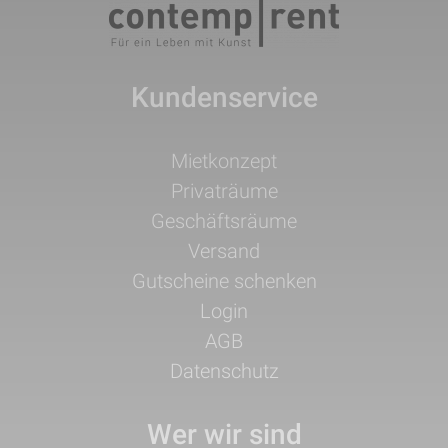
Kundenservice
Navigation
Mietkonzept
überspringen
Privaträume
Geschäftsräume
Versand
Gutscheine schenken
Login
AGB
Datenschutz
Wer wir sind