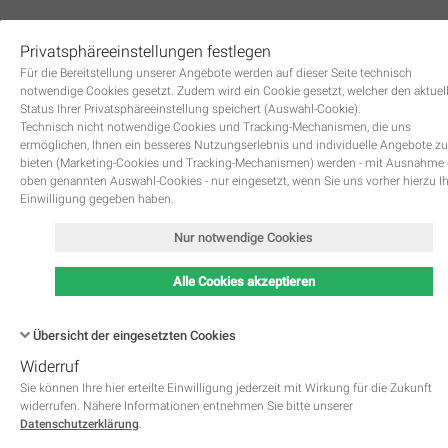
Privatsphäreeinstellungen festlegen
0
Für die Bereitstellung unserer Angebote werden auf dieser Seite technisch
notwendige Cookies gesetzt. Zudem wird ein Cookie gesetzt, welcher den aktuel
Status Ihrer Privatsphäreeinstellung speichert (Auswahl-Cookie).
Technisch nicht notwendige Cookies und Tracking-Mechanismen, die uns
ermöglichen, Ihnen ein besseres Nutzungserlebnis und individuelle Angebote zu
bieten (Marketing-Cookies und Tracking-Mechanismen) werden - mit Ausnahme
oben genannten Auswahl-Cookies - nur eingesetzt, wenn Sie uns vorher hierzu I
Zurück
Einwilligung gegeben haben.
Nur notwendige Cookies
Alle Cookies akzeptieren
Übersicht der eingesetzten Cookies
Widerruf
Name
Kategorie
Speicherdauer
Beschreibung
This cookie is native to PHP 
Sie können Ihre hier erteilte Einwilligung jederzeit mit Wirkung für die Zukunft
applications. The cookie is used 
widerrufen. Nähere Informationen entnehmen Sie bitte unserer
store and identify a users' uniqu
Datenschutzerklärung
.
session ID for the purpose of 
PHPSESSID
Notwendig
managing user session on the 