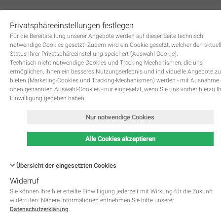
Privatsphäreeinstellungen festlegen
0
Für die Bereitstellung unserer Angebote werden auf dieser Seite technisch
notwendige Cookies gesetzt. Zudem wird ein Cookie gesetzt, welcher den aktuel
Status Ihrer Privatsphäreeinstellung speichert (Auswahl-Cookie).
Technisch nicht notwendige Cookies und Tracking-Mechanismen, die uns
ermöglichen, Ihnen ein besseres Nutzungserlebnis und individuelle Angebote zu
bieten (Marketing-Cookies und Tracking-Mechanismen) werden - mit Ausnahme
oben genannten Auswahl-Cookies - nur eingesetzt, wenn Sie uns vorher hierzu I
Zurück
Einwilligung gegeben haben.
Nur notwendige Cookies
Alle Cookies akzeptieren
Übersicht der eingesetzten Cookies
Widerruf
Name
Kategorie
Speicherdauer
Beschreibung
This cookie is native to PHP 
Sie können Ihre hier erteilte Einwilligung jederzeit mit Wirkung für die Zukunft
applications. The cookie is used 
widerrufen. Nähere Informationen entnehmen Sie bitte unserer
store and identify a users' uniqu
Datenschutzerklärung
.
session ID for the purpose of 
PHPSESSID
Notwendig
managing user session on the 