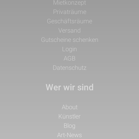
Navigation
Mietkonzept
überspringen
Privaträume
Geschäftsräume
Versand
Gutscheine schenken
Login
AGB
Datenschutz
Wer wir sind
Navigation
About
überspringen
Künstler
Blog
Art-News