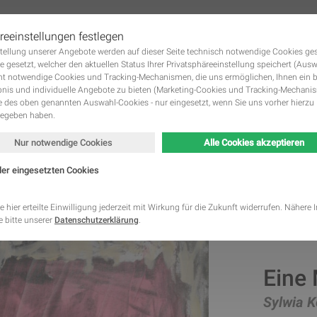
reeinstellungen festlegen
tstellung unserer Angebote werden auf dieser Seite technisch notwendige Cookies ge
 KUNSTWERKE GALERIE
DIE KÜNSTLER
KUNST MIETEN UND KUNST KAUFE
Navigation
e gesetzt, welcher den aktuellen Status Ihrer Privatsphäreeinstellung speichert (Aus
überspringen
ht notwendige Cookies und Tracking-Mechanismen, die uns ermöglichen, Ihnen ein 
nis und individuelle Angebote zu bieten (Marketing-Cookies und Tracking-Mechani
des oben genannten Auswahl-Cookies - nur eingesetzt, wenn Sie uns vorher hierzu 
gegeben haben.
Nur notwendige Cookies
Alle Cookies akzeptieren
der eingesetzten Cookies
Kategorie
Speicherdauer
Beschreibung
This cookie is native to PHP applications. The cooki
e hier erteilte Einwilligung jederzeit mit Wirkung für die Zukunft widerrufen. Nähere
store and identify a users' unique session ID for the
 bitte unserer
Datenschutzerklärung
.
Notwendig
managing user session on the website. The cookie i
cookies and is deleted when all the browser window
This cookie is used by Google Analytics to understa
Statistik
2 Monate
interaction with the website.
Eine
This cookie is installed by Google Analytics. The co
to calculate visitor, session, campaign data and kee
Sylwia 
Statistik
2 Jahre
site usage for the site's analytics report. The cooki
information anonymously and assign a randomly ge