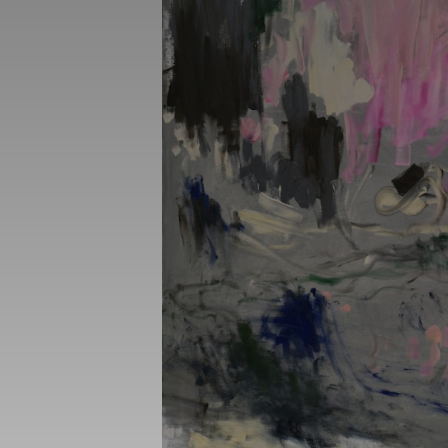
_gid
_gat_UA-1218
_fbp
fr