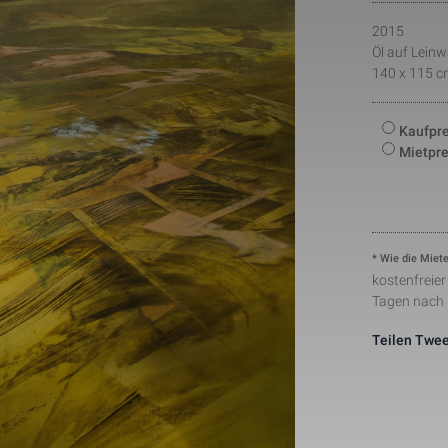
number to identify unique visitors.
This cookie is installed by Google Analytics. The co
2015
to store information of how visitors use a website a
Öl auf Lein
Statistik
1 Tag
creating an analytics report of how the wbsite is do
140 x 115 c
collected including the number visitors, the source 
have come from, and the pages viisted in an anon
This is a pattern type cookie set by Google Analytic
pattern element on the name contains the unique ide
Kaufpre
24291-1
Notwendig
1 Minute
number of the account or website it relates to. It ap
Mietpre
variation of the _gat cookie which is used to limit t
data recorded by Google on high traffic volume web
This cookie is set by Facebook to deliver advertis
Marketing
2 Monate
they are on Facebook or a digital platform powered
advertising after visiting this website.
The cookie is set by Facebook to show relevant adv
the users and measure and improve the advertisem
* Wie die Miete
Marketing
2 Monate
cookie also tracks the behavior of the user across 
kostenfreie
sites that have Facebook pixel or Facebook social p
Tagen nach
Teilen
Twee