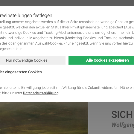
reeinstellungen festlegen
tstellung unserer Angebote werden auf dieser Seite technisch notwendige Cookies ge
 KUNSTWERKE GALERIE
DIE KÜNSTLER
KUNST MIETEN UND KUNST KAUFE
Navigation
e gesetzt, welcher den aktuellen Status Ihrer Privatsphäreeinstellung speichert (Aus
überspringen
ht notwendige Cookies und Tracking-Mechanismen, die uns ermöglichen, Ihnen ein 
nis und individuelle Angebote zu bieten (Marketing-Cookies und Tracking-Mechani
des oben genannten Auswahl-Cookies - nur eingesetzt, wenn Sie uns vorher hierzu 
gegeben haben.
Nur notwendige Cookies
Alle Cookies akzeptieren
der eingesetzten Cookies
Kategorie
Speicherdauer
Beschreibung
This cookie is native to PHP applications. The cooki
e hier erteilte Einwilligung jederzeit mit Wirkung für die Zukunft widerrufen. Nähere
store and identify a users' unique session ID for the
 bitte unserer
Datenschutzerklärung
.
Notwendig
managing user session on the website. The cookie i
cookies and is deleted when all the browser window
This cookie is used by Google Analytics to understa
Statistik
2 Monate
SICH
interaction with the website.
This cookie is installed by Google Analytics. The co
to calculate visitor, session, campaign data and kee
Wolfgan
Statistik
2 Jahre
site usage for the site's analytics report. The cooki
information anonymously and assign a randomly ge