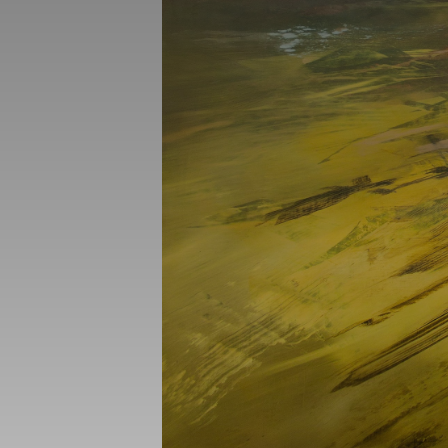
_gid
_gat_UA-1218
_fbp
fr