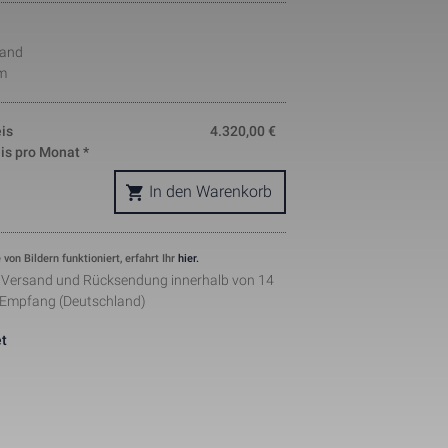
okie is used 
nd helps in 
wand
ing. The data 
m
where they 
ymous form.
s, where the 
ntity 
is
4.320,00
€
pears to be a 
is pro Monat *
he amount of 
sites.
In den Warenkorb
ement when 
 by Facebook 
ertisments to 
ents. The 
 von Bildern funktioniert, erfahrt Ihr
hier.
the web on 
r Versand und Rücksendung innerhalb von 14
lugin.
 Empfang (Deutschland)
t