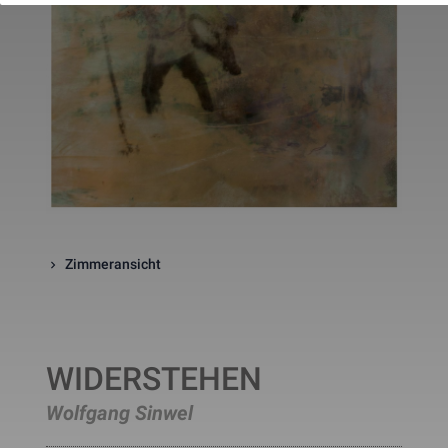
website. The cookie is a session
cookies and is deleted when all 
the browser windows are closed
This cookie is used by Google 
_gcl_au
Statistik
2 Monate
Analytics to understand user 
interaction with the website.
This cookie is installed by Googl
Analytics. The cookie is used to 
calculate visitor, session, 
campaign data and keep track of
_ga
Statistik
2 Jahre
site usage for the site's analytic
report. The cookies store 
information anonymously and 
assign a randomly generated 
number to identify unique visito
Zimmeransicht
This cookie is installed by Googl
Analytics. The cookie is used to 
store information of how visitors
use a website and helps in 
creating an analytics report of h
_gid
Statistik
1 Tag
the wbsite is doing. The data 
collected including the number 
WIDERSTEHEN
visitors, the source where they 
have come from, and the pages 
Wolfgang Sinwel
viisted in an anonymous form.
This is a pattern type cookie set
by Google Analytics, where the 