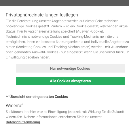
Privatsphäreeinstellungen festlegen
0
Für die Bereitstellung unserer Angebote werden auf dieser Seite technisch
notwendige Cookies gesetzt. Zudem wird ein Cookie gesetzt, welcher den aktuel
Status Ihrer Privatsphäreeinstellung speichert (Auswahl-Cookie).
Technisch nicht notwendige Cookies und Tracking-Mechanismen, die uns
ermöglichen, Ihnen ein besseres Nutzungserlebnis und individuelle Angebote zu
bieten (Marketing-Cookies und Tracking-Mechanismen) werden - mit Ausnahme
oben genannten Auswahl-Cookies - nur eingesetzt, wenn Sie uns vorher hierzu I
Zurück
Einwilligung gegeben haben.
Nur notwendige Cookies
Alle Cookies akzeptieren
Übersicht der eingesetzten Cookies
Widerruf
Name
Kategorie
Speicherdauer
Beschreibung
This cookie is native to PHP 
Sie können Ihre hier erteilte Einwilligung jederzeit mit Wirkung für die Zukunft
applications. The cookie is used 
widerrufen. Nähere Informationen entnehmen Sie bitte unserer
store and identify a users' uniqu
Datenschutzerklärung
.
session ID for the purpose of 
PHPSESSID
Notwendig
managing user session on the 