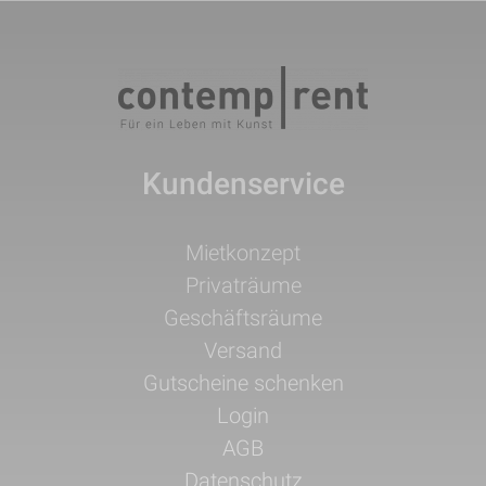
Kundenservice
Navigation
Mietkonzept
überspringen
Privaträume
Geschäftsräume
Versand
Gutscheine schenken
Login
AGB
Datenschutz