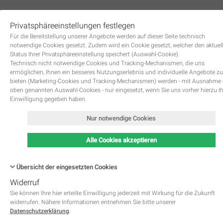
Privatsphäreeinstellungen festlegen
0
Für die Bereitstellung unserer Angebote werden auf dieser Seite technisch
notwendige Cookies gesetzt. Zudem wird ein Cookie gesetzt, welcher den aktuel
Status Ihrer Privatsphäreeinstellung speichert (Auswahl-Cookie).
Technisch nicht notwendige Cookies und Tracking-Mechanismen, die uns
ermöglichen, Ihnen ein besseres Nutzungserlebnis und individuelle Angebote zu
bieten (Marketing-Cookies und Tracking-Mechanismen) werden - mit Ausnahme
KONTAKT
oben genannten Auswahl-Cookies - nur eingesetzt, wenn Sie uns vorher hierzu I
Einwilligung gegeben haben.
Nur notwendige Cookies
CONTEMP-RENT.COM
Alle Cookies akzeptieren
Marienstraße 12
76137 Karlsruhe
Telefon: 0176 610 645 66
Übersicht der eingesetzten Cookies
E-Mail: mail@contemp-rent.com
Widerruf
Name
Kategorie
Speicherdauer
Beschreibung
This cookie is native to PHP 
Sie können Ihre hier erteilte Einwilligung jederzeit mit Wirkung für die Zukunft
applications. The cookie is used 
widerrufen. Nähere Informationen entnehmen Sie bitte unserer
store and identify a users' uniqu
Datenschutzerklärung
.
session ID for the purpose of 
PHPSESSID
Notwendig
managing user session on the 