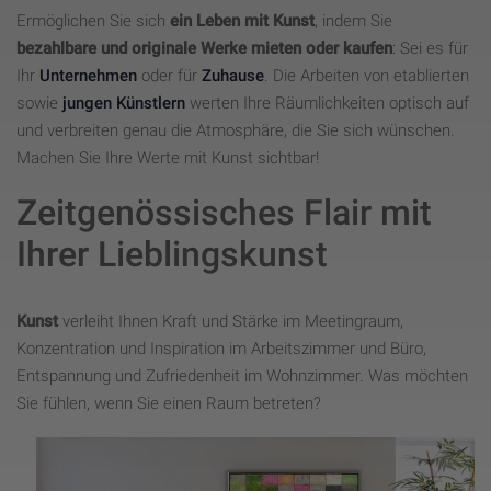
pattern element on the name 
Ermöglichen Sie sich
ein Leben mit Kunst
, indem Sie
contains the unique identity 
bezahlbare und originale Werke mieten oder kaufen
: Sei es für
number of the account or websit
_gat_UA-121824291-1
Notwendig
1 Minute
it relates to. It appears to be a 
Ihr
Unternehmen
oder für
Zuhause
. Die Arbeiten von etablierten
variation of the _gat cookie whic
sowie
jungen Künstlern
werten Ihre Räumlichkeiten optisch auf
is used to limit the amount of da
recorded by Google on high traffi
und verbreiten genau die Atmosphäre, die Sie sich wünschen.
volume websites.
Machen Sie Ihre Werte mit Kunst sichtbar!
This cookie is set by Facebook t
deliver advertisement when they
are on Facebook or a digital 
Zeitgenössisches Flair mit
_fbp
Marketing
2 Monate
platform powered by Facebook 
advertising after visiting this 
Ihrer Lieblingskunst
website.
The cookie is set by Facebook to
show relevant advertisments to 
the users and measure and 
improve the advertisements. The
Kunst
verleiht Ihnen Kraft und Stärke im Meetingraum,
fr
Marketing
2 Monate
cookie also tracks the behavior o
Konzentration und Inspiration im Arbeitszimmer und Büro,
the user across the web on sites
that have Facebook pixel or 
Entspannung und Zufriedenheit im Wohnzimmer. Was möchten
Facebook social plugin.
Sie fühlen, wenn Sie einen Raum betreten?