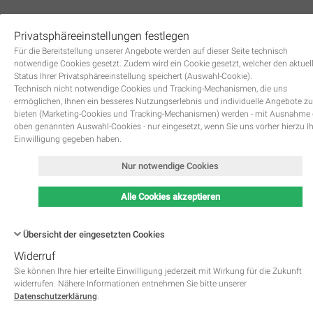
Privatsphäreeinstellungen festlegen
0
Für die Bereitstellung unserer Angebote werden auf dieser Seite technisch
notwendige Cookies gesetzt. Zudem wird ein Cookie gesetzt, welcher den aktuel
Status Ihrer Privatsphäreeinstellung speichert (Auswahl-Cookie).
Technisch nicht notwendige Cookies und Tracking-Mechanismen, die uns
ermöglichen, Ihnen ein besseres Nutzungserlebnis und individuelle Angebote zu
bieten (Marketing-Cookies und Tracking-Mechanismen) werden - mit Ausnahme
oben genannten Auswahl-Cookies - nur eingesetzt, wenn Sie uns vorher hierzu I
Einwilligung gegeben haben.
Nur notwendige Cookies
Alle Cookies akzeptieren
Übersicht der eingesetzten Cookies
Widerruf
Name
Kategorie
Speicherdauer
Beschreibung
Mieten und kaufen Sie
This cookie is native to PHP 
Sie können Ihre hier erteilte Einwilligung jederzeit mit Wirkung für die Zukunft
Kunst für Ihre
applications. The cookie is used 
widerrufen. Nähere Informationen entnehmen Sie bitte unserer
store and identify a users' uniqu
online Kunst für Ihr Büro
Kunst für Ihr Zuhause
Datenschutzerklärung
.
session ID for the purpose of 
Geschäftsräume
PHPSESSID
Notwendig
managing user session on the 